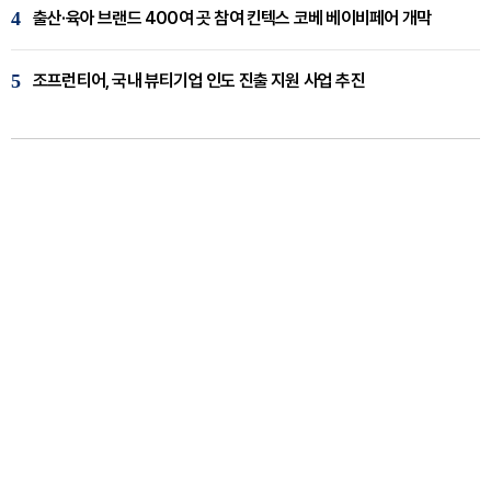
4
출산·육아 브랜드 400여 곳 참여 킨텍스 코베 베이비페어 개막
5
조프런티어, 국내 뷰티기업 인도 진출 지원 사업 추진