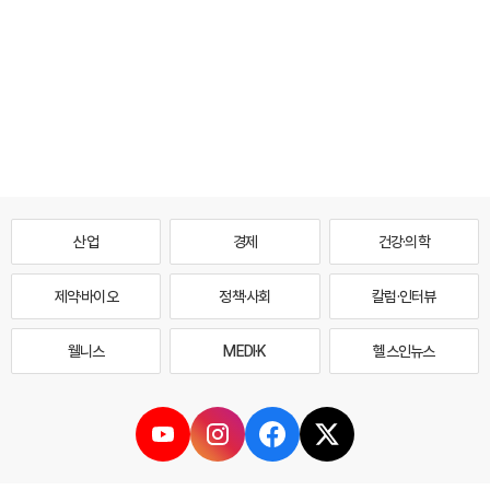
산업
경제
건강·의학
제약·바이오
정책·사회
칼럼·인터뷰
웰니스
MEDI·K
헬스인뉴스