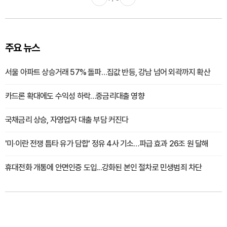
주요 뉴스
서울 아파트 상승거래 57% 돌파…집값 반등, 강남 넘어 외곽까지 확산
카드론 확대에도 수익성 하락…중금리대출 영향
국채금리 상승, 자영업자 대출 부담 커진다
'미·이란 전쟁 틈타 유가 담합' 정유 4사 기소…파급 효과 26조 원 달해
휴대전화 개통에 안면인증 도입...강화된 본인 절차로 민생범죄 차단