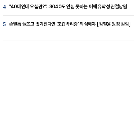
4
"40대인데 오십견?"...3040도 안심 못하는 어깨 유착성 관절낭염
5
손발톱 들뜨고 벗겨진다면 '조갑박리증' 의심해야 [김철윤 원장 칼럼]