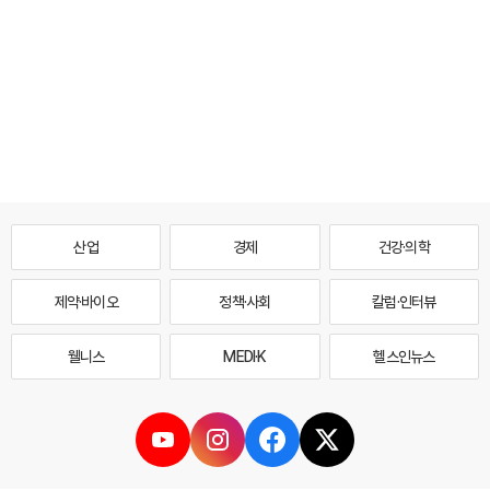
산업
경제
건강·의학
제약·바이오
정책·사회
칼럼·인터뷰
웰니스
MEDI·K
헬스인뉴스