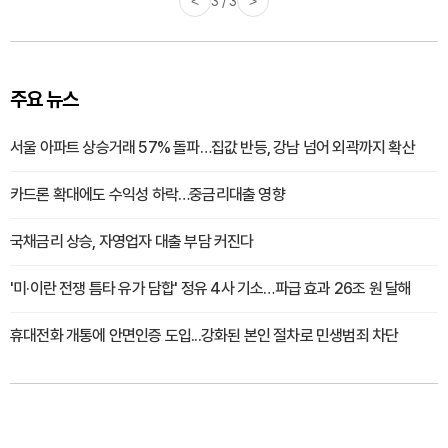
<
3 / 3
>
주요 뉴스
서울 아파트 상승거래 57% 돌파…집값 반등, 강남 넘어 외곽까지 확산
카드론 확대에도 수익성 하락…중금리대출 영향
국채금리 상승, 자영업자 대출 부담 커진다
'미·이란 전쟁 틈타 유가 담합' 정유 4사 기소…파급 효과 26조 원 달해
휴대전화 개통에 안면인증 도입...강화된 본인 절차로 민생범죄 차단