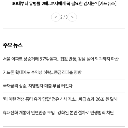
30대부터 유병률 2배...여자에게 꼭 필요한 검사는? [카드뉴스]
감기·독감 예방하고 면역력 높이는 4가지 영양제 [카드뉴스]
<
2 / 3
>
주요 뉴스
서울 아파트 상승거래 57% 돌파…집값 반등, 강남 넘어 외곽까지 확산
카드론 확대에도 수익성 하락…중금리대출 영향
국채금리 상승, 자영업자 대출 부담 커진다
'미·이란 전쟁 틈타 유가 담합' 정유 4사 기소…파급 효과 26조 원 달해
휴대전화 개통에 안면인증 도입...강화된 본인 절차로 민생범죄 차단