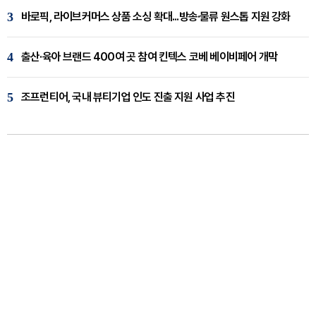
3
바로픽, 라이브커머스 상품 소싱 확대...방송·물류 원스톱 지원 강화
4
출산·육아 브랜드 400여 곳 참여 킨텍스 코베 베이비페어 개막
5
조프런티어, 국내 뷰티기업 인도 진출 지원 사업 추진