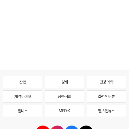
산업
경제
건강·의학
제약·바이오
정책·사회
칼럼·인터뷰
웰니스
MEDI·K
헬스인뉴스