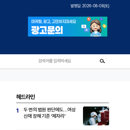
발행일: 2026-08-08(토)
헤드라인
두 번의 법원 판단에도…여성
1
산재 장해 기준 ‘제자리’