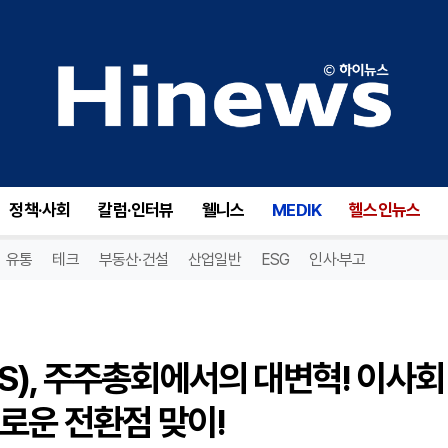
스트라투스 프라퍼티스(STRS), 주주총회에서의 대변혁! 이사회 구성과 청산 계획 승인으로 새로운 전환점 맞이!
정책·사회
칼럼·인터뷰
웰니스
MEDIK
헬스인뉴스
유통
테크
부동산·건설
산업일반
ESG
인사·부고
), 주주총회에서의 대변혁! 이사회
로운 전환점 맞이!