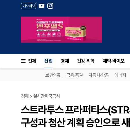
기사제보
전체
산업
경제
건강·의학
제약·바이오
보건의료
금융·증권
자동차·항공
에너지
경제 > 실시간미국공시
스트라투스 프라퍼티스(STRS
구성과 청산 계획 승인으로 새