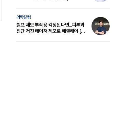
의 원리와 선택 기준 [길건 원장 칼럼]
의학칼럼
셀프 제모 부작용 걱정된다면...피부과
진단 거친 레이저 제모로 해결해야 [변
준석 원장 칼럼]