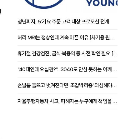
가
청년피자, 요기요 주문 고객 대상 프로모션 전개
허리 MRI는 정상인데 계속 아픈 이유 [차기용 원장 칼럼]
휴가철 건강검진, 금식·복용약 등 사전 확인 필요 [정도감 원장 칼럼]
"40대인데 오십견?"...3040도 안심 못하는 어깨 유착성 관절낭염
손발톱 들뜨고 벗겨진다면 '조갑박리증' 의심해야 [김철윤 원장 칼럼]
자율주행자동차 사고, 피해자는 누구에게 책임을 물을 수 있을까