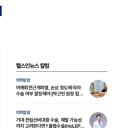
헬스인뉴스 칼럼
의학칼럼
어깨회전근개파열, 손상 정도에 따라
수술 여부 결정해야 [박근민 원장 칼
럼]
의학칼럼
거대 전립선비대증 수술, 재발 가능성
까지 고려한다면? 홀렙수술(HoLEP)