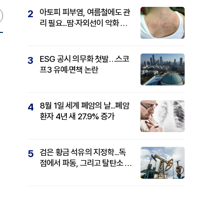
아토피 피부염, 여름철에도 관
2
리 필요...땀·자외선이 악화 요
인
ESG 공시 의무화 첫발…스코
3
프3 유예·면책 논란
8월 1일 세계 폐암의 날...폐암
4
환자 4년 새 27.9% 증가
검은 황금 석유의 지정학...독
5
점에서 파동, 그리고 탈탄소 패
권까지