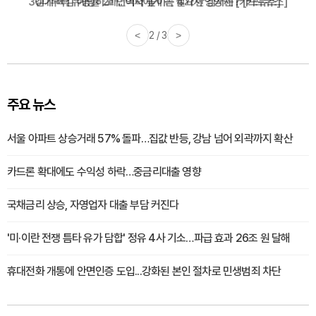
감기·독감 예방하고 면역력 높이는 4가지 영양제 [카드뉴스]
<
3 / 3
>
주요 뉴스
서울 아파트 상승거래 57% 돌파…집값 반등, 강남 넘어 외곽까지 확산
카드론 확대에도 수익성 하락…중금리대출 영향
국채금리 상승, 자영업자 대출 부담 커진다
'미·이란 전쟁 틈타 유가 담합' 정유 4사 기소…파급 효과 26조 원 달해
휴대전화 개통에 안면인증 도입...강화된 본인 절차로 민생범죄 차단