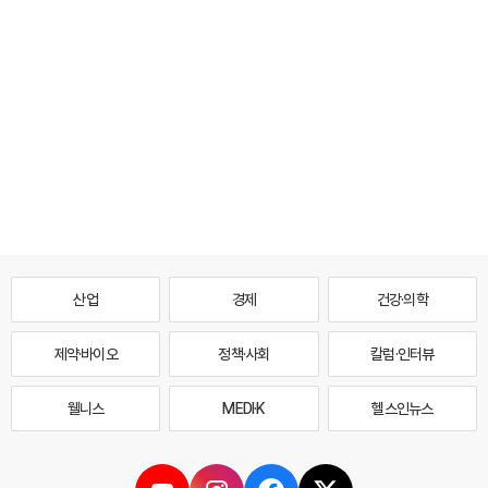
산업
경제
건강·의학
제약·바이오
정책·사회
칼럼·인터뷰
웰니스
MEDI·K
헬스인뉴스