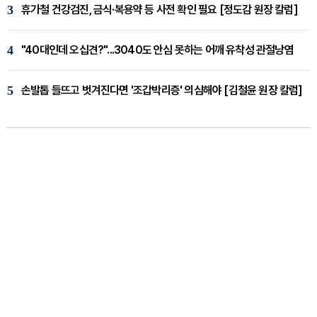
3
휴가철 건강검진, 금식·복용약 등 사전 확인 필요 [정도감 원장 칼럼]
4
"40대인데 오십견?"...3040도 안심 못하는 어깨 유착성 관절낭염
5
손발톱 들뜨고 벗겨진다면 '조갑박리증' 의심해야 [김철윤 원장 칼럼]