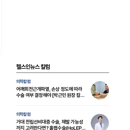
헬스인뉴스 칼럼
의학칼럼
어깨회전근개파열, 손상 정도에 따라
수술 여부 결정해야 [박근민 원장 칼
럼]
의학칼럼
거대 전립선비대증 수술, 재발 가능성
까지 고려한다면? 홀렙수술(HoLEP)