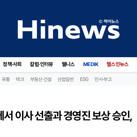
클라루스(CLAR), 주주총회에서 이사 선출과 경영진 보상 승인, 딜로이트 임명 비준!
정책·사회
칼럼·인터뷰
웰니스
MEDIK
헬스인뉴스
유통
테크
부동산·건설
산업일반
ESG
인사·부고
에서 이사 선출과 경영진 보상 승인,