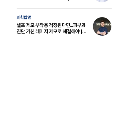
의 원리와 선택 기준 [길건 원장 칼럼]
의학칼럼
셀프 제모 부작용 걱정된다면...피부과
진단 거친 레이저 제모로 해결해야 [변
준석 원장 칼럼]