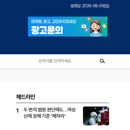
발행일: 2026-08-09(일)
헤드라인
두 번의 법원 판단에도…여성
1
산재 장해 기준 ‘제자리’