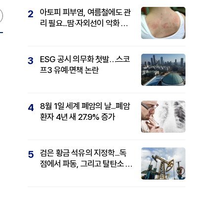
아토피 피부염, 여름철에도 관
2
리 필요...땀·자외선이 악화 요
인
ESG 공시 의무화 첫발…스코
3
프3 유예·면책 논란
8월 1일 세계 폐암의 날...폐암
4
환자 4년 새 27.9% 증가
검은 황금 석유의 지정학...독
5
점에서 파동, 그리고 탈탄소 패
권까지