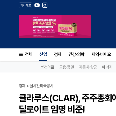
기사제보
전체
산업
경제
건강·의학
제약·바이오
보건의료
금융·증권
자동차·항공
에너지
경제 > 실시간미국공시
클라루스(CLAR), 주주총회
딜로이트 임명 비준!