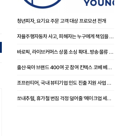
청년피자, 요기요 주문 고객 대상 프로모션 전개
자율주행자동차 사고, 피해자는 누구에게 책임을 물을 수 있을까
바로픽, 라이브커머스 상품 소싱 확대...방송·물류 원스톱 지원 강화
출산·육아 브랜드 400여 곳 참여 킨텍스 코베 베이비페어 개막
조프런티어, 국내 뷰티기업 인도 진출 지원 사업 추진
쏘내추럴, 휴가철 번짐 걱정 덜어줄 '메이크업 세팅 멀티 매직 실러' 제안