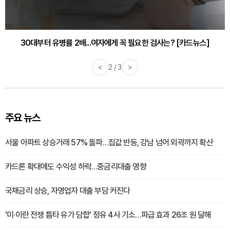
30대부터 유병률 2배...여자에게 꼭 필요한 검사는? [카드뉴스]
<
2 / 3
>
주요 뉴스
서울 아파트 상승거래 57% 돌파…집값 반등, 강남 넘어 외곽까지 확산
카드론 확대에도 수익성 하락…중금리대출 영향
국채금리 상승, 자영업자 대출 부담 커진다
'미·이란 전쟁 틈타 유가 담합' 정유 4사 기소…파급 효과 26조 원 달해