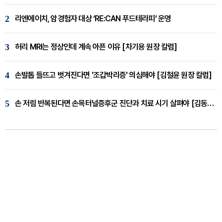
2
리엔에이치, 암경험자 대상 ‘RE:CAN 푸드테라피’ 운영
3
허리 MRI는 정상인데 계속 아픈 이유 [차기용 원장 칼럼]
4
손발톱 들뜨고 벗겨진다면 '조갑박리증' 의심해야 [김철윤 원장 칼럼]
5
손 저림 반복된다면 손목터널증후군 진단과 치료 시기 살펴야 [김동현 원장 칼럼]