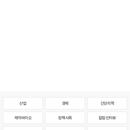
산업
경제
건강·의학
제약·바이오
정책·사회
칼럼·인터뷰