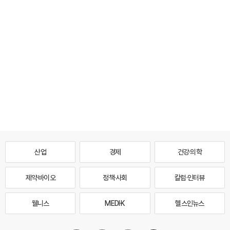
산업
경제
건강·의학
제약·바이오
정책·사회
칼럼·인터뷰
웰니스
MEDI·K
헬스인뉴스