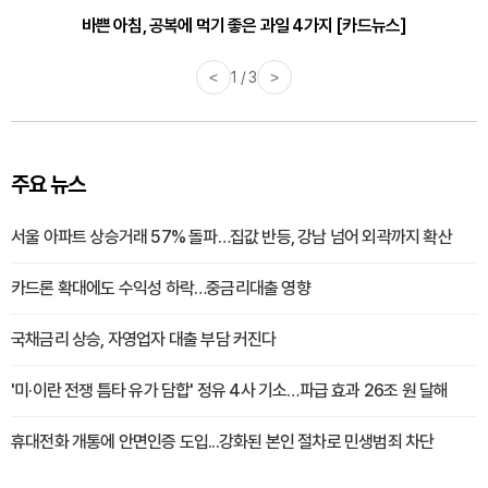
바쁜 아침, 공복에 먹기 좋은 과일 4가지 [카드뉴스]
<
1 / 3
>
주요 뉴스
서울 아파트 상승거래 57% 돌파…집값 반등, 강남 넘어 외곽까지 확산
카드론 확대에도 수익성 하락…중금리대출 영향
국채금리 상승, 자영업자 대출 부담 커진다
'미·이란 전쟁 틈타 유가 담합' 정유 4사 기소…파급 효과 26조 원 달해
휴대전화 개통에 안면인증 도입...강화된 본인 절차로 민생범죄 차단