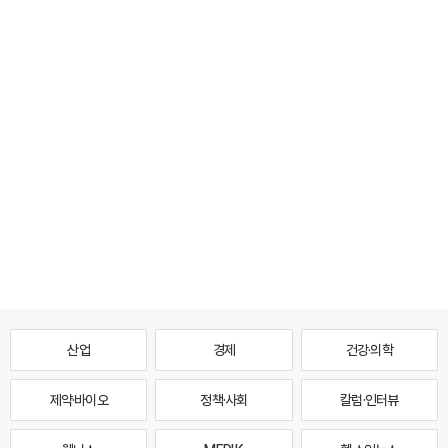
산업
경제
건강·의학
제약·바이오
정책·사회
칼럼·인터뷰