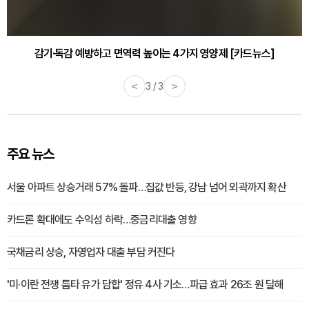
감기·독감 예방하고 면역력 높이는 4가지 영양제 [카드뉴스]
<
3 / 3
>
주요 뉴스
서울 아파트 상승거래 57% 돌파…집값 반등, 강남 넘어 외곽까지 확산
카드론 확대에도 수익성 하락…중금리대출 영향
국채금리 상승, 자영업자 대출 부담 커진다
'미·이란 전쟁 틈타 유가 담합' 정유 4사 기소…파급 효과 26조 원 달해