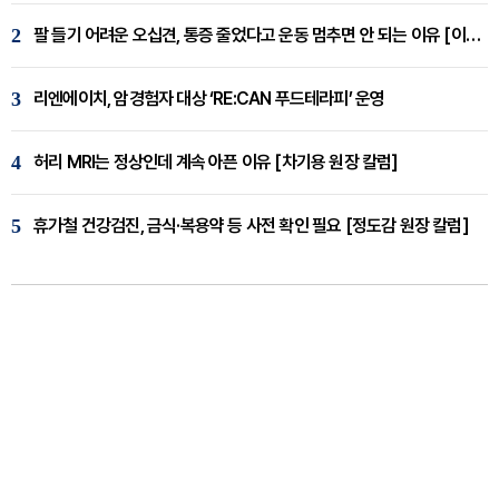
2
팔 들기 어려운 오십견, 통증 줄었다고 운동 멈추면 안 되는 이유 [이병욱 원장 칼럼]
3
리엔에이치, 암경험자 대상 ‘RE:CAN 푸드테라피’ 운영
4
허리 MRI는 정상인데 계속 아픈 이유 [차기용 원장 칼럼]
5
휴가철 건강검진, 금식·복용약 등 사전 확인 필요 [정도감 원장 칼럼]