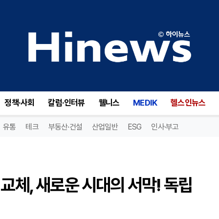
맥스리니어(MXL), 회계법인 교체, 새로운 시대의 서막! 독립 감사의 미래는?
정책·사회
칼럼·인터뷰
웰니스
MEDIK
헬스인뉴스
유통
테크
부동산·건설
산업일반
ESG
인사·부고
교체, 새로운 시대의 서막! 독립