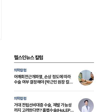
헬스인뉴스 칼럼
의학칼럼
어깨회전근개파열, 손상 정도에 따라
수술 여부 결정해야 [박근민 원장 칼
럼]
의학칼럼
거대 전립선비대증 수술, 재발 가능성
까지 고려한다면? 홀렙수술(HoLEP)