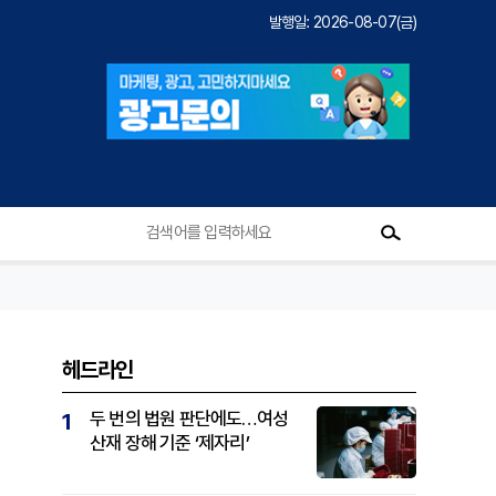
발행일: 2026-08-07(금)
헤드라인
두 번의 법원 판단에도…여성
1
산재 장해 기준 ‘제자리’