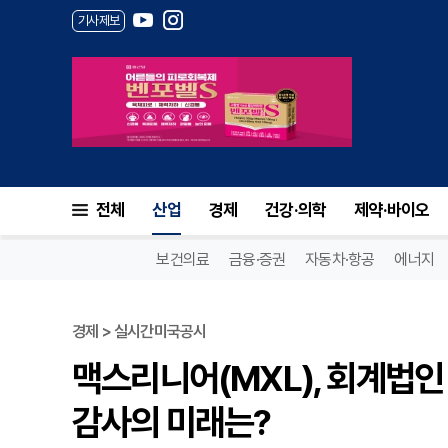
기사제보
전체
산업
경제
건강·의학
제약·바이오
보건의료
금융·증권
자동차·항공
에너지
경제 > 실시간미국공시
맥스리니어(MXL), 회계법인 
감사의 미래는?