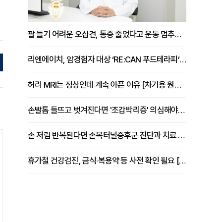
팔 들기 어려운 오십견, 통증 줄었다고 운동 멈추면 안 되는 이유 [이병욱 원장 칼럼]
리엔에이치, 암경험자 대상 ‘RE:CAN 푸드테라피’ 운영
허리 MRI는 정상인데 계속 아픈 이유 [차기용 원장 칼럼]
손발톱 들뜨고 벗겨진다면 '조갑박리증' 의심해야 [김철윤 원장 칼럼]
손 저림 반복된다면 손목터널증후군 진단과 치료 시기 살펴야 [김동현 원장 칼럼]
휴가철 건강검진, 금식·복용약 등 사전 확인 필요 [정도감 원장 칼럼]