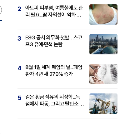
아토피 피부염, 여름철에도 관
2
리 필요...땀·자외선이 악화 요
인
ESG 공시 의무화 첫발…스코
3
프3 유예·면책 논란
8월 1일 세계 폐암의 날...폐암
4
환자 4년 새 27.9% 증가
검은 황금 석유의 지정학...독
5
점에서 파동, 그리고 탈탄소 패
권까지
및
고