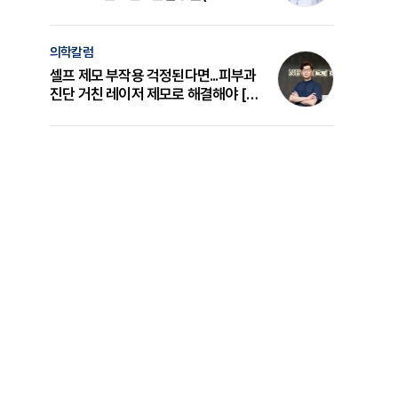
의 원리와 선택 기준 [길건 원장 칼럼]
의학칼럼
셀프 제모 부작용 걱정된다면...피부과
진단 거친 레이저 제모로 해결해야 [변
준석 원장 칼럼]