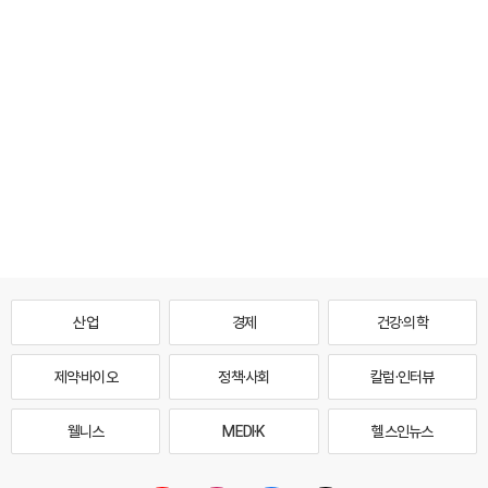
산업
경제
건강·의학
제약·바이오
정책·사회
칼럼·인터뷰
웰니스
MEDI·K
헬스인뉴스