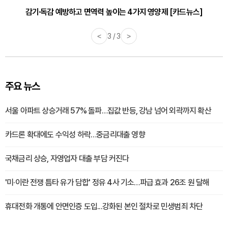
감기·독감 예방하고 면역력 높이는 4가지 영양제 [카드뉴스]
<
3 / 3
>
주요 뉴스
서울 아파트 상승거래 57% 돌파…집값 반등, 강남 넘어 외곽까지 확산
카드론 확대에도 수익성 하락…중금리대출 영향
국채금리 상승, 자영업자 대출 부담 커진다
'미·이란 전쟁 틈타 유가 담합' 정유 4사 기소…파급 효과 26조 원 달해
휴대전화 개통에 안면인증 도입...강화된 본인 절차로 민생범죄 차단