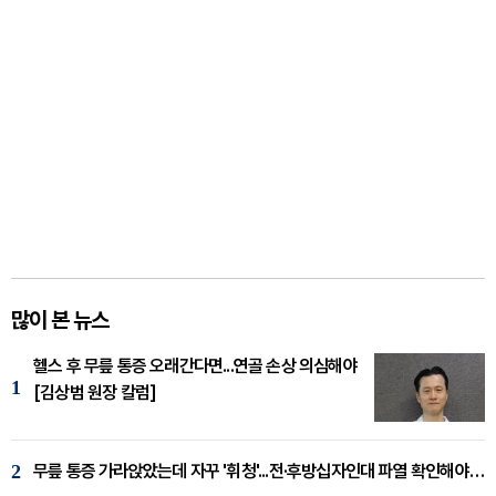
많이 본 뉴스
헬스 후 무릎 통증 오래간다면...연골 손상 의심해야
1
[김상범 원장 칼럼]
2
무릎 통증 가라앉았는데 자꾸 '휘청'...전·후방십자인대 파열 확인해야 [곽우경 원장 칼럼]