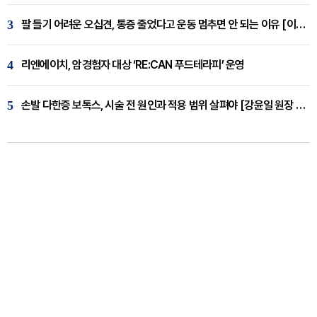
3
팔 들기 어려운 오십견, 통증 줄었다고 운동 멈추면 안 되는 이유 [이병욱 원장 칼럼]
4
리엔에이치, 암경험자 대상 ‘RE:CAN 푸드테라피’ 운영
5
손발 다한증 보톡스, 시술 전 원인과 적용 범위 살펴야 [강윤일 원장 칼럼]