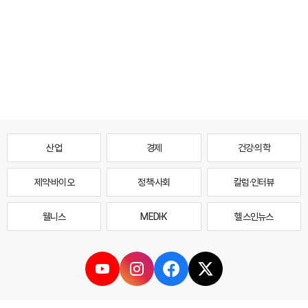
산업
경제
건강·의학
제약·바이오
정책·사회
칼럼·인터뷰
웰니스
MEDI·K
헬스인뉴스