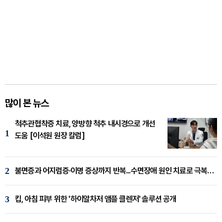
많이 본 뉴스
척추관협착증 치료, 양방향 척추 내시경으로 개선
1
도움 [이석원 원장 칼럼]
2
불면증과 어지럼증·이명 증상까지 반복...수면장애 원인 치료로 극복해야
3
킵, 아침 피부 위한 '하이알차저 앰플 클렌저' 솔루션 공개