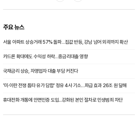
주요 뉴스
서울 아파트 상승거래 57% 돌파…집값 반등, 강남 넘어 외곽까지 확산
카드론 확대에도 수익성 하락…중금리대출 영향
국채금리 상승, 자영업자 대출 부담 커진다
'미·이란 전쟁 틈타 유가 담합' 정유 4사 기소…파급 효과 26조 원 달해
휴대전화 개통에 안면인증 도입...강화된 본인 절차로 민생범죄 차단