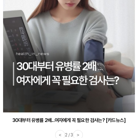
30대부터 유병률 2배...여자에게 꼭 필요한 검사는? [카드뉴스]
감기·독감 예방하고 면역력 높이는 4가지 영양제 [카드뉴스]
<
2 / 3
>