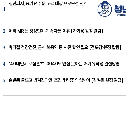
청년피자, 요기요 주문 고객 대상 프로모션 전개
1
2
허리 MRI는 정상인데 계속 아픈 이유 [차기용 원장 칼럼]
3
휴가철 건강검진, 금식·복용약 등 사전 확인 필요 [정도감 원장 칼럼]
4
"40대인데 오십견?"...3040도 안심 못하는 어깨 유착성 관절낭염
5
손발톱 들뜨고 벗겨진다면 '조갑박리증' 의심해야 [김철윤 원장 칼럼]