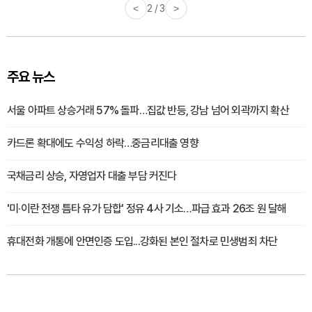
<
2 / 3
>
주요 뉴스
서울 아파트 상승거래 57% 돌파…집값 반등, 강남 넘어 외곽까지 확산
카드론 확대에도 수익성 하락…중금리대출 영향
국채금리 상승, 자영업자 대출 부담 커진다
'미·이란 전쟁 틈타 유가 담합' 정유 4사 기소…파급 효과 26조 원 달해
휴대전화 개통에 안면인증 도입...강화된 본인 절차로 민생범죄 차단