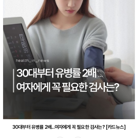
30대부터 유병률 2배...여자에게 꼭 필요한 검사는? [카드뉴스]
감기·독감 예방하고 면역력 높이는 4가지 영양제 [카드뉴스]