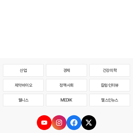
산업
경제
건강·의학
제약·바이오
정책·사회
칼럼·인터뷰
웰니스
MEDI·K
헬스인뉴스