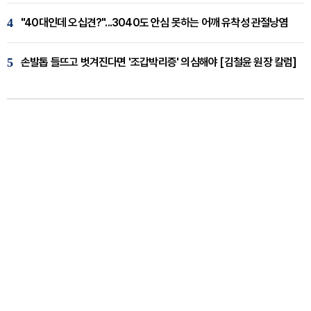
4
"40대인데 오십견?"...3040도 안심 못하는 어깨 유착성 관절낭염
5
손발톱 들뜨고 벗겨진다면 '조갑박리증' 의심해야 [김철윤 원장 칼럼]