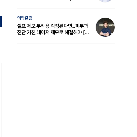
의 원리와 선택 기준 [길건 원장 칼럼]
의학칼럼
셀프 제모 부작용 걱정된다면...피부과
진단 거친 레이저 제모로 해결해야 [변
준석 원장 칼럼]