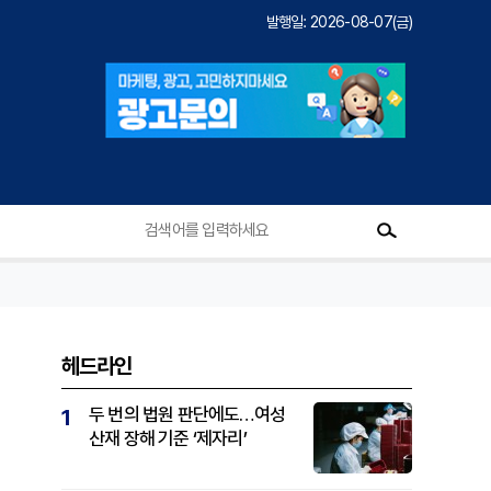
발행일: 2026-08-07(금)
헤드라인
두 번의 법원 판단에도…여성
1
산재 장해 기준 ‘제자리’