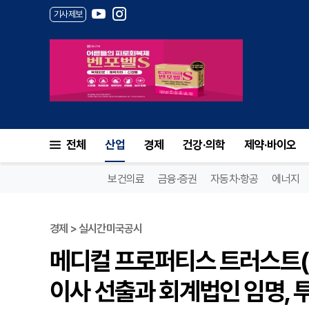
기사제보
전체
산업
경제
건강·의학
제약·바이오
보건의료
금융·증권
자동차·항공
에너지
경제 > 실시간미국공시
메디컬 프로퍼티스 트러스트(
이사 선출과 회계법인 임명, 