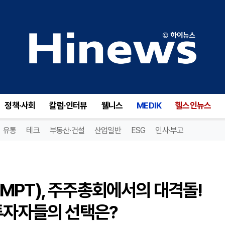
메디컬 프로퍼티스 트러스트(MPT), 주주총회에서의 대격돌! 이사 선출과 회계법인 임명, 투자자들의 선택은?
정책·사회
칼럼·인터뷰
웰니스
MEDIK
헬스인뉴스
유통
테크
부동산·건설
산업일반
ESG
인사·부고
MPT), 주주총회에서의 대격돌!
투자자들의 선택은?