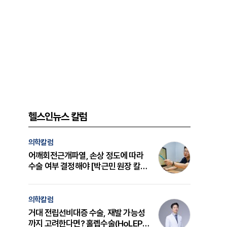
헬스인뉴스 칼럼
의학칼럼
어깨회전근개파열, 손상 정도에 따라
수술 여부 결정해야 [박근민 원장 칼
럼]
의학칼럼
거대 전립선비대증 수술, 재발 가능성
까지 고려한다면? 홀렙수술(HoLEP)