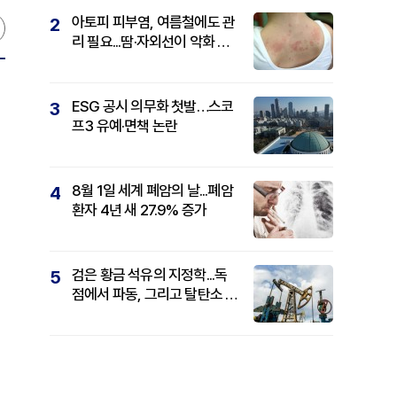
아토피 피부염, 여름철에도 관
2
리 필요...땀·자외선이 악화 요
인
ESG 공시 의무화 첫발…스코
3
프3 유예·면책 논란
8월 1일 세계 폐암의 날...폐암
4
환자 4년 새 27.9% 증가
검은 황금 석유의 지정학...독
5
점에서 파동, 그리고 탈탄소 패
권까지