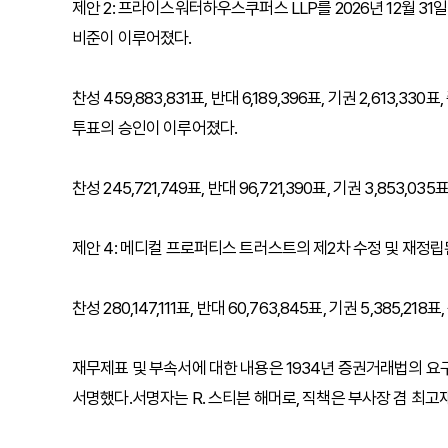
제안 2: 프라이스워터하우스쿠퍼스 LLP를 2026년 12월 
비준이 이루어졌다.
찬성 459,883,831표, 반대 6,189,396표, 기권 2,613
투표의 승인이 이루어졌다.
찬성 245,721,749표, 반대 96,721,390표, 기권 3,853,0
제안 4: 메디컬 프로퍼티스 트러스트의 제2차 수정 및 재정립
찬성 280,147,111표, 반대 60,763,845표, 기권 5,385,21
재무제표 및 부속서에 대한 내용은 1934년 증권거래법의 
서명했다.서명자는 R. 스티븐 해머로, 직책은 부사장 겸 최고