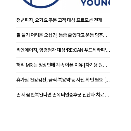
청년피자, 요기요 주문 고객 대상 프로모션 전개
팔 들기 어려운 오십견, 통증 줄었다고 운동 멈추면 안 되는 이유 [이병욱 원장 칼럼]
리엔에이치, 암경험자 대상 ‘RE:CAN 푸드테라피’ 운영
허리 MRI는 정상인데 계속 아픈 이유 [차기용 원장 칼럼]
휴가철 건강검진, 금식·복용약 등 사전 확인 필요 [정도감 원장 칼럼]
손 저림 반복된다면 손목터널증후군 진단과 치료 시기 살펴야 [김동현 원장 칼럼]