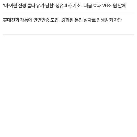
'미·이란 전쟁 틈타 유가 담합' 정유 4사 기소…파급 효과 26조 원 달해
휴대전화 개통에 안면인증 도입...강화된 본인 절차로 민생범죄 차단