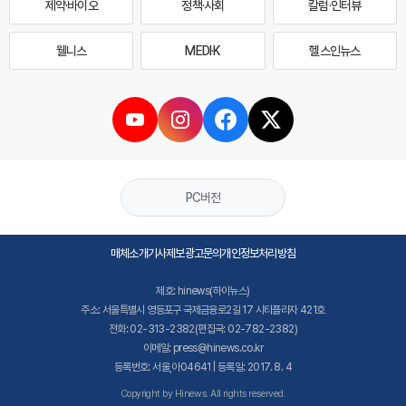
제약·바이오
정책·사회
칼럼·인터뷰
웰니스
MEDI·K
헬스인뉴스
PC버전
매체소개
기사제보
광고문의
개인정보처리방침
제호: hinews(하이뉴스)
주소: 서울특별시 영등포구 국제금융로2길 17 시티플라자 421호
전화: 02-313-2382(편집국: 02-782-2382)
이메일: press@hinews.co.kr
등록번호: 서울,아04641 | 등록일: 2017. 8. 4
Copyright by Hinews. All rights reserved.