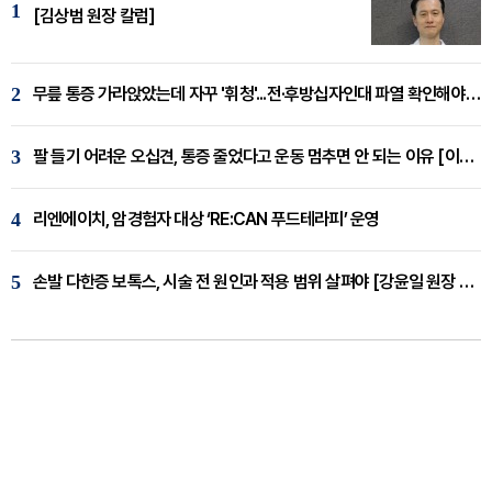
1
[김상범 원장 칼럼]
2
무릎 통증 가라앉았는데 자꾸 '휘청'...전·후방십자인대 파열 확인해야 [곽우경 원장 칼럼]
3
팔 들기 어려운 오십견, 통증 줄었다고 운동 멈추면 안 되는 이유 [이병욱 원장 칼럼]
4
리엔에이치, 암경험자 대상 ‘RE:CAN 푸드테라피’ 운영
5
손발 다한증 보톡스, 시술 전 원인과 적용 범위 살펴야 [강윤일 원장 칼럼]