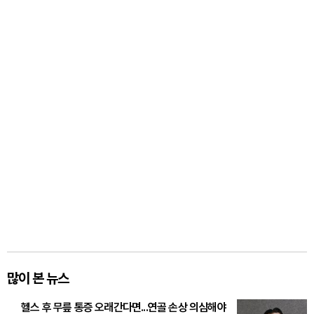
많이 본 뉴스
헬스 후 무릎 통증 오래간다면...연골 손상 의심해야