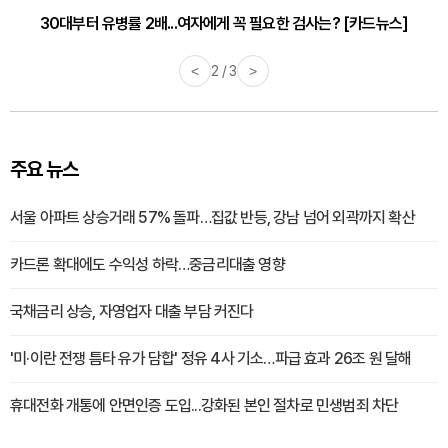
30대부터 유병률 2배...여자에게 꼭 필요한 검사는? [카드뉴스]
감기·독감 예방하고 면역력 높이는 4가지 영양제 [카드뉴스]
<
2 / 3
>
주요 뉴스
서울 아파트 상승거래 57% 돌파…집값 반등, 강남 넘어 외곽까지 확산
카드론 확대에도 수익성 하락…중금리대출 영향
국채금리 상승, 자영업자 대출 부담 커진다
'미·이란 전쟁 틈타 유가 담합' 정유 4사 기소…파급 효과 26조 원 달해
휴대전화 개통에 안면인증 도입...강화된 본인 절차로 민생범죄 차단