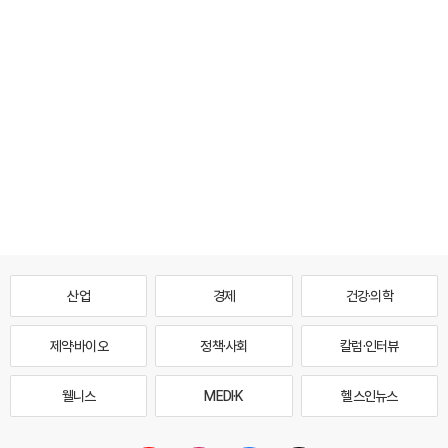
산업
경제
건강·의학
제약·바이오
정책·사회
칼럼·인터뷰
웰니스
MEDI·K
헬스인뉴스