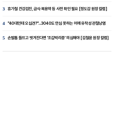
3
휴가철 건강검진, 금식·복용약 등 사전 확인 필요 [정도감 원장 칼럼]
4
"40대인데 오십견?"...3040도 안심 못하는 어깨 유착성 관절낭염
5
손발톱 들뜨고 벗겨진다면 '조갑박리증' 의심해야 [김철윤 원장 칼럼]