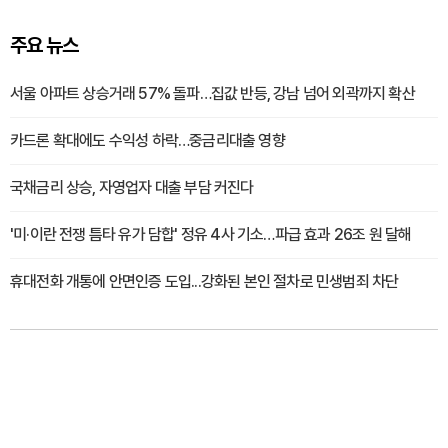
주요 뉴스
서울 아파트 상승거래 57% 돌파…집값 반등, 강남 넘어 외곽까지 확산
카드론 확대에도 수익성 하락…중금리대출 영향
국채금리 상승, 자영업자 대출 부담 커진다
'미·이란 전쟁 틈타 유가 담합' 정유 4사 기소…파급 효과 26조 원 달해
휴대전화 개통에 안면인증 도입...강화된 본인 절차로 민생범죄 차단