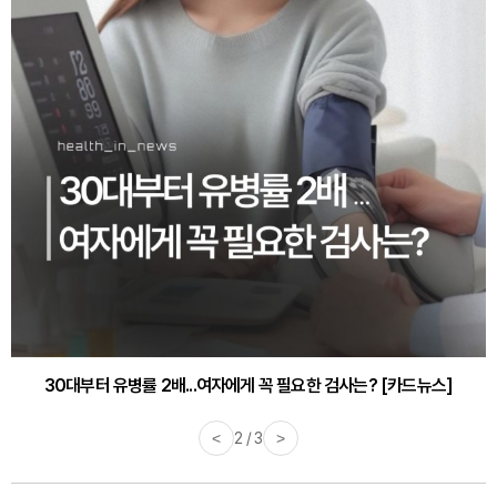
감기·독감 예방하고 면역력 높이는 4가지 영양제 [카드뉴스]
<
3 / 3
>