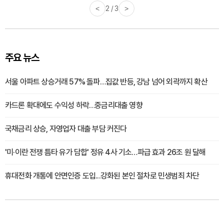
<
2 / 3
>
주요 뉴스
서울 아파트 상승거래 57% 돌파…집값 반등, 강남 넘어 외곽까지 확산
카드론 확대에도 수익성 하락…중금리대출 영향
국채금리 상승, 자영업자 대출 부담 커진다
'미·이란 전쟁 틈타 유가 담합' 정유 4사 기소…파급 효과 26조 원 달해
휴대전화 개통에 안면인증 도입...강화된 본인 절차로 민생범죄 차단