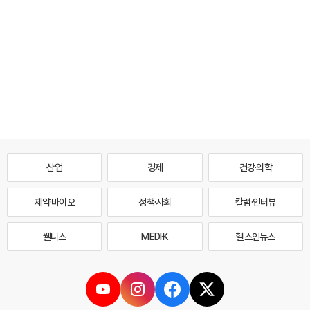
산업
경제
건강·의학
제약·바이오
정책·사회
칼럼·인터뷰
웰니스
MEDI·K
헬스인뉴스