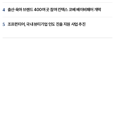
4
출산·육아 브랜드 400여 곳 참여 킨텍스 코베 베이비페어 개막
5
조프런티어, 국내 뷰티기업 인도 진출 지원 사업 추진