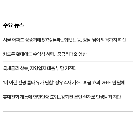
주요 뉴스
서울 아파트 상승거래 57% 돌파…집값 반등, 강남 넘어 외곽까지 확산
카드론 확대에도 수익성 하락…중금리대출 영향
국채금리 상승, 자영업자 대출 부담 커진다
'미·이란 전쟁 틈타 유가 담합' 정유 4사 기소…파급 효과 26조 원 달해
휴대전화 개통에 안면인증 도입...강화된 본인 절차로 민생범죄 차단