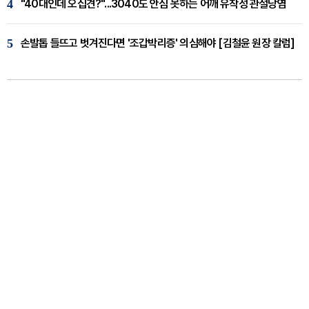
4
"40대인데 오십견?"...3040도 안심 못하는 어깨 유착성 관절낭염
5
손발톱 들뜨고 벗겨진다면 '조갑박리증' 의심해야 [김철윤 원장 칼럼]