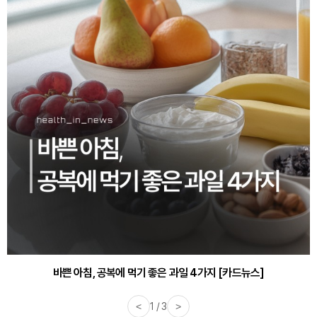
바쁜 아침, 공복에 먹기 좋은 과일 4가지 [카드뉴스]
<
1 / 3
>