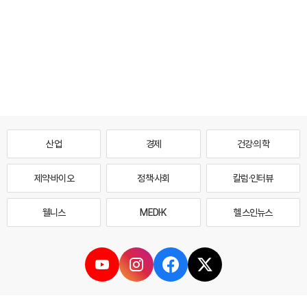
산업
경제
건강·의학
제약·바이오
정책·사회
칼럼·인터뷰
웰니스
MEDI·K
헬스인뉴스