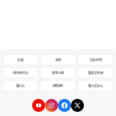
산업
경제
건강·의학
제약·바이오
정책·사회
칼럼·인터뷰
웰니스
MEDI·K
헬스인뉴스