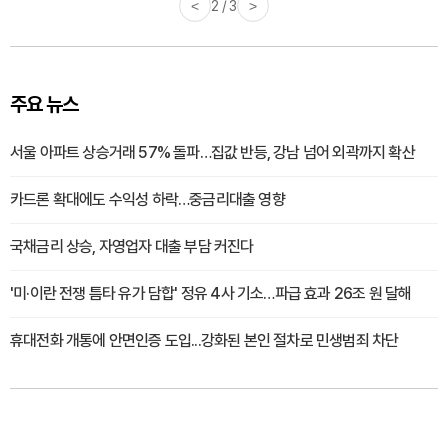
<
2 / 3
>
주요 뉴스
서울 아파트 상승거래 57% 돌파…집값 반등, 강남 넘어 외곽까지 확산
카드론 확대에도 수익성 하락…중금리대출 영향
국채금리 상승, 자영업자 대출 부담 커진다
'미·이란 전쟁 틈타 유가 담합' 정유 4사 기소…파급 효과 26조 원 달해
휴대전화 개통에 안면인증 도입...강화된 본인 절차로 민생범죄 차단