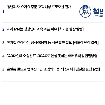
청년피자, 요기요 주문 고객 대상 프로모션 전개
1
2
허리 MRI는 정상인데 계속 아픈 이유 [차기용 원장 칼럼]
3
휴가철 건강검진, 금식·복용약 등 사전 확인 필요 [정도감 원장 칼럼]
4
"40대인데 오십견?"...3040도 안심 못하는 어깨 유착성 관절낭염
5
손발톱 들뜨고 벗겨진다면 '조갑박리증' 의심해야 [김철윤 원장 칼럼]