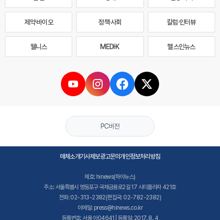
제약·바이오
정책·사회
칼럼·인터뷰
웰니스
MEDI·K
헬스인뉴스
PC버전
매체소개
기사제보
광고문의
개인정보처리방침
제호: hinews(하이뉴스)
주소: 서울특별시 영등포구 국제금융로2길 17 시티플라자 421호
전화: 02-313-2382(편집국: 02-782-2382)
이메일: press@hinews.co.kr
등록번호: 서울,아04641 | 등록일: 2017. 8. 4