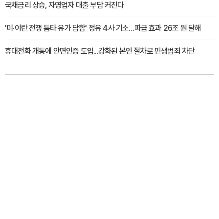
국채금리 상승, 자영업자 대출 부담 커진다
'미·이란 전쟁 틈타 유가 담합' 정유 4사 기소…파급 효과 26조 원 달해
휴대전화 개통에 안면인증 도입...강화된 본인 절차로 민생범죄 차단