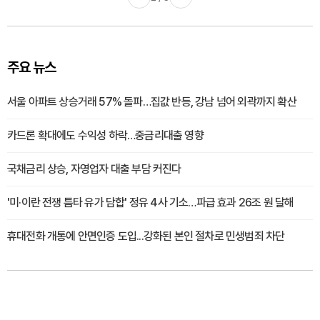
주요 뉴스
서울 아파트 상승거래 57% 돌파…집값 반등, 강남 넘어 외곽까지 확산
카드론 확대에도 수익성 하락…중금리대출 영향
국채금리 상승, 자영업자 대출 부담 커진다
'미·이란 전쟁 틈타 유가 담합' 정유 4사 기소…파급 효과 26조 원 달해
휴대전화 개통에 안면인증 도입...강화된 본인 절차로 민생범죄 차단