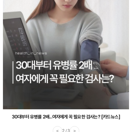
감기·독감 예방하고 면역력 높이는 4가지 영양제 [카드뉴스]
<
3 / 3
>