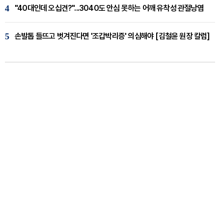
4
"40대인데 오십견?"...3040도 안심 못하는 어깨 유착성 관절낭염
5
손발톱 들뜨고 벗겨진다면 '조갑박리증' 의심해야 [김철윤 원장 칼럼]