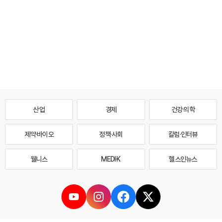
산업
경제
건강·의학
제약·바이오
정책·사회
칼럼·인터뷰
웰니스
MEDI·K
헬스인뉴스