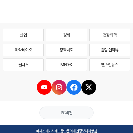
산업
경제
건강·의학
제약·바이오
정책·사회
칼럼·인터뷰
웰니스
MEDI·K
헬스인뉴스
PC버전
매체소개
기사제보
광고문의
개인정보처리방침