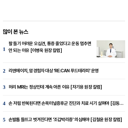
많이 본 뉴스
팔 들기 어려운 오십견, 통증 줄었다고 운동 멈추면
1
안 되는 이유 [이병욱 원장 칼럼]
2
리엔에이치, 암경험자 대상 ‘RE:CAN 푸드테라피’ 운영
3
허리 MRI는 정상인데 계속 아픈 이유 [차기용 원장 칼럼]
4
손 저림 반복된다면 손목터널증후군 진단과 치료 시기 살펴야 [김동현 원장 칼럼]
5
손발톱 들뜨고 벗겨진다면 '조갑박리증' 의심해야 [김철윤 원장 칼럼]