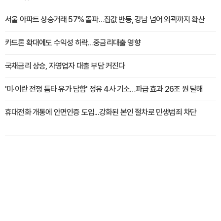
서울 아파트 상승거래 57% 돌파…집값 반등, 강남 넘어 외곽까지 확산
카드론 확대에도 수익성 하락…중금리대출 영향
국채금리 상승, 자영업자 대출 부담 커진다
'미·이란 전쟁 틈타 유가 담합' 정유 4사 기소…파급 효과 26조 원 달해
휴대전화 개통에 안면인증 도입...강화된 본인 절차로 민생범죄 차단