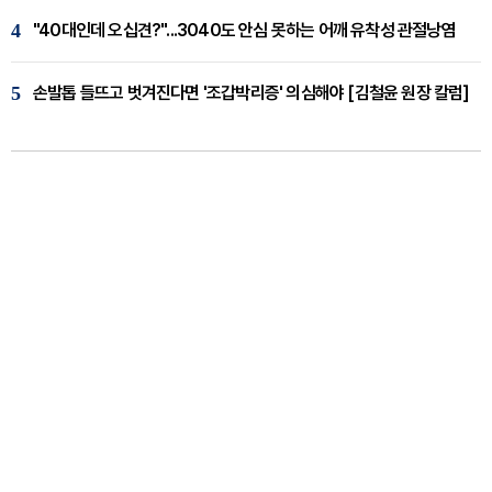
4
"40대인데 오십견?"...3040도 안심 못하는 어깨 유착성 관절낭염
5
손발톱 들뜨고 벗겨진다면 '조갑박리증' 의심해야 [김철윤 원장 칼럼]