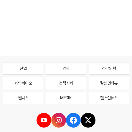
산업
경제
건강·의학
제약·바이오
정책·사회
칼럼·인터뷰
웰니스
MEDI·K
헬스인뉴스