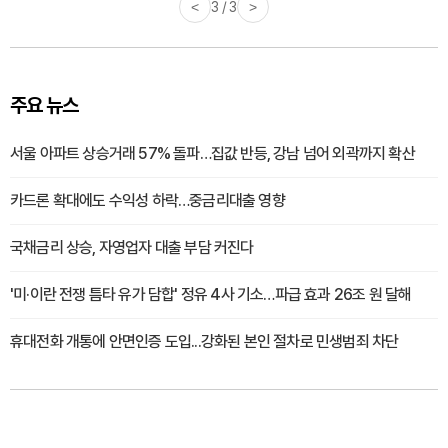
<
3 / 3
>
주요 뉴스
서울 아파트 상승거래 57% 돌파…집값 반등, 강남 넘어 외곽까지 확산
카드론 확대에도 수익성 하락…중금리대출 영향
국채금리 상승, 자영업자 대출 부담 커진다
'미·이란 전쟁 틈타 유가 담합' 정유 4사 기소…파급 효과 26조 원 달해
휴대전화 개통에 안면인증 도입...강화된 본인 절차로 민생범죄 차단