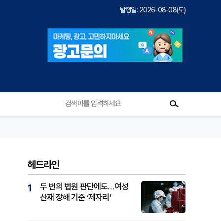
발행일: 2026-08-08(토)
헤드라인
두 번의 법원 판단에도…여성
1
산재 장해 기준 ‘제자리’