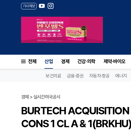
기사제보
전체
산업
경제
건강·의학
제약·바이오
보건의료
금융·증권
자동차·항공
에너지
경제 > 실시간미국공시
BURTECH ACQUISITION 
CONS 1 CL A & 1(BRKH