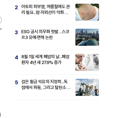
아토피 피부염, 여름철에도 관
2
리 필요...땀·자외선이 악화 요
인
ESG 공시 의무화 첫발…스코
3
프3 유예·면책 논란
8월 1일 세계 폐암의 날...폐암
4
환자 4년 새 27.9% 증가
검은 황금 석유의 지정학...독
5
점에서 파동, 그리고 탈탄소 패
권까지
의