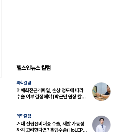
헬스인뉴스 칼럼
의학칼럼
어깨회전근개파열, 손상 정도에 따라
수술 여부 결정해야 [박근민 원장 칼
럼]
의학칼럼
거대 전립선비대증 수술, 재발 가능성
까지 고려한다면? 홀렙수술(HoLEP)