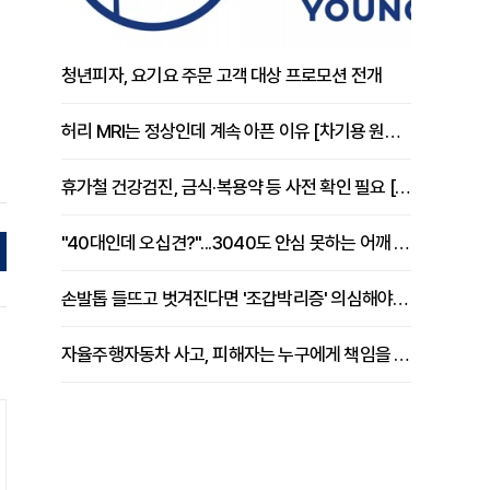
청년피자, 요기요 주문 고객 대상 프로모션 전개
허리 MRI는 정상인데 계속 아픈 이유 [차기용 원장 칼럼]
휴가철 건강검진, 금식·복용약 등 사전 확인 필요 [정도감 원장 칼럼]
"40대인데 오십견?"...3040도 안심 못하는 어깨 유착성 관절낭염
손발톱 들뜨고 벗겨진다면 '조갑박리증' 의심해야 [김철윤 원장 칼럼]
자율주행자동차 사고, 피해자는 누구에게 책임을 물을 수 있을까