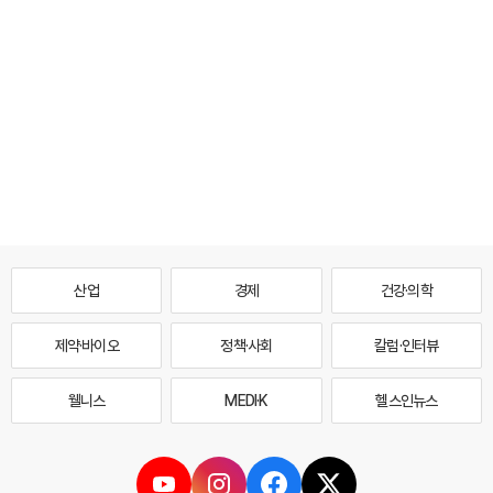
산업
경제
건강·의학
제약·바이오
정책·사회
칼럼·인터뷰
웰니스
MEDI·K
헬스인뉴스