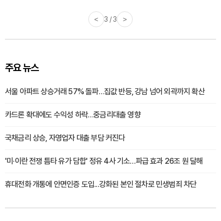
<
3 / 3
>
주요 뉴스
서울 아파트 상승거래 57% 돌파…집값 반등, 강남 넘어 외곽까지 확산
카드론 확대에도 수익성 하락…중금리대출 영향
국채금리 상승, 자영업자 대출 부담 커진다
'미·이란 전쟁 틈타 유가 담합' 정유 4사 기소…파급 효과 26조 원 달해
휴대전화 개통에 안면인증 도입...강화된 본인 절차로 민생범죄 차단