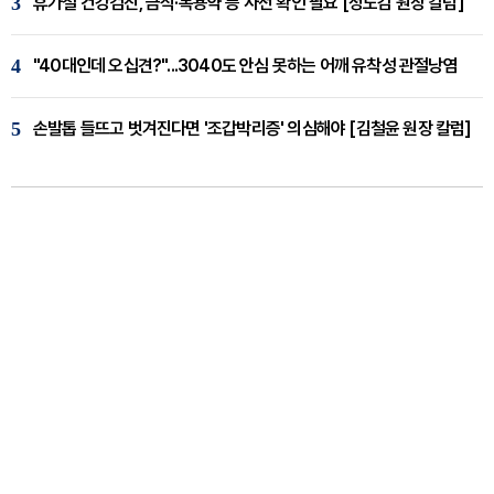
3
휴가철 건강검진, 금식·복용약 등 사전 확인 필요 [정도감 원장 칼럼]
4
"40대인데 오십견?"...3040도 안심 못하는 어깨 유착성 관절낭염
5
손발톱 들뜨고 벗겨진다면 '조갑박리증' 의심해야 [김철윤 원장 칼럼]