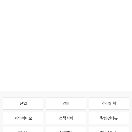
산업
경제
건강·의학
제약·바이오
정책·사회
칼럼·인터뷰