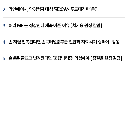
2
리엔에이치, 암경험자 대상 ‘RE:CAN 푸드테라피’ 운영
3
허리 MRI는 정상인데 계속 아픈 이유 [차기용 원장 칼럼]
4
손 저림 반복된다면 손목터널증후군 진단과 치료 시기 살펴야 [김동현 원장 칼럼]
5
손발톱 들뜨고 벗겨진다면 '조갑박리증' 의심해야 [김철윤 원장 칼럼]