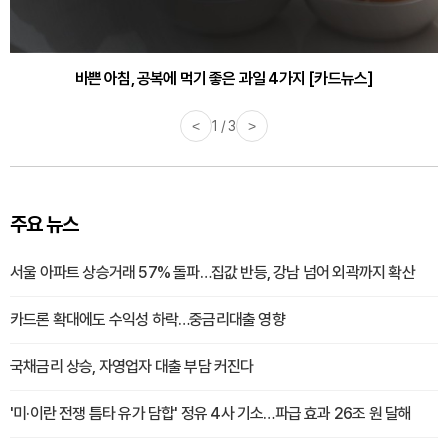
바쁜 아침, 공복에 먹기 좋은 과일 4가지 [카드뉴스]
<
1 / 3
>
주요 뉴스
서울 아파트 상승거래 57% 돌파…집값 반등, 강남 넘어 외곽까지 확산
카드론 확대에도 수익성 하락…중금리대출 영향
국채금리 상승, 자영업자 대출 부담 커진다
'미·이란 전쟁 틈타 유가 담합' 정유 4사 기소…파급 효과 26조 원 달해