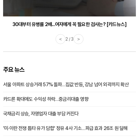
30대부터 유병률 2배...여자에게 꼭 필요한 검사는? [카드뉴스]
감기·독감 예방하고 면역력 높이는 4가지 영양제 [카드뉴스]
<
2 / 3
>
주요 뉴스
서울 아파트 상승거래 57% 돌파…집값 반등, 강남 넘어 외곽까지 확산
카드론 확대에도 수익성 하락…중금리대출 영향
국채금리 상승, 자영업자 대출 부담 커진다
'미·이란 전쟁 틈타 유가 담합' 정유 4사 기소…파급 효과 26조 원 달해