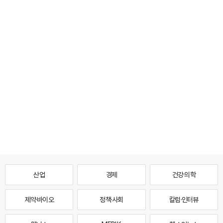
산업
경제
건강·의학
제약·바이오
정책·사회
칼럼·인터뷰