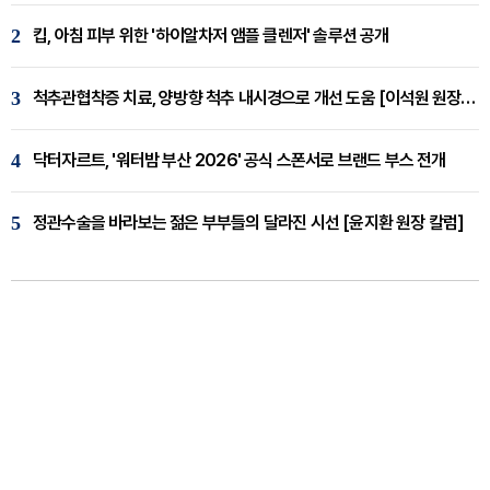
2
킵, 아침 피부 위한 '하이알차저 앰플 클렌저' 솔루션 공개
3
척추관협착증 치료, 양방향 척추 내시경으로 개선 도움 [이석원 원장 칼럼]
4
닥터자르트, '워터밤 부산 2026' 공식 스폰서로 브랜드 부스 전개
5
정관수술을 바라보는 젊은 부부들의 달라진 시선 [윤지환 원장 칼럼]