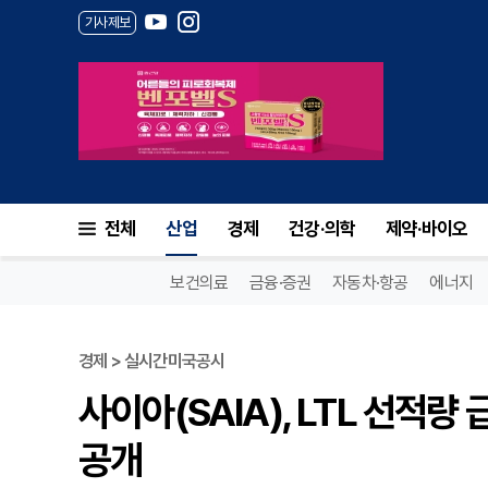
기사제보
사이아(SAIA), LTL 선적량 
전체
산업
경제
건강·의학
제약·바이오
보건의료
금융·증권
자동차·항공
에너지
경제 > 실시간미국공시
사이아(SAIA), LTL 선적량
공개