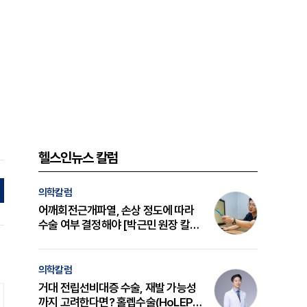
헬스인뉴스 칼럼
의학칼럼
어깨회전근개파열, 손상 정도에 따라
수술 여부 결정해야 [박근민 원장 칼
럼]
의학칼럼
거대 전립선비대증 수술, 재발 가능성
까지 고려한다면? 홀렙수술(HoLEP)