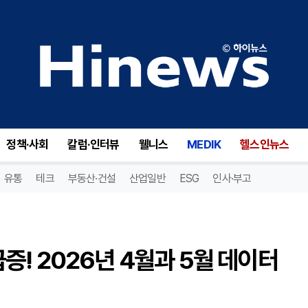
급증! 2026년 4월과 5월 데이터 공개
정책·사회
칼럼·인터뷰
웰니스
MEDIK
헬스인뉴스
유통
테크
부동산·건설
산업일반
ESG
인사·부고
 급증! 2026년 4월과 5월 데이터