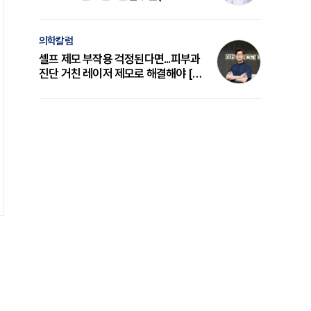
의 원리와 선택 기준 [길건 원장 칼럼]
의학칼럼
셀프 제모 부작용 걱정된다면...피부과
진단 거친 레이저 제모로 해결해야 [변
준석 원장 칼럼]