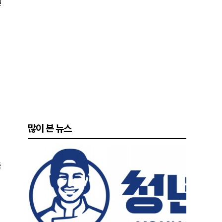
일
많이 본 뉴스
측