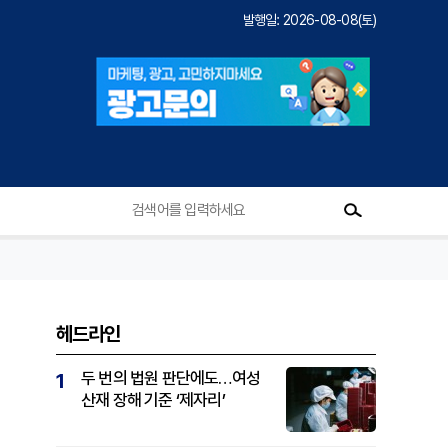
발행일: 2026-08-08(토)
헤드라인
두 번의 법원 판단에도…여성
1
산재 장해 기준 ‘제자리’