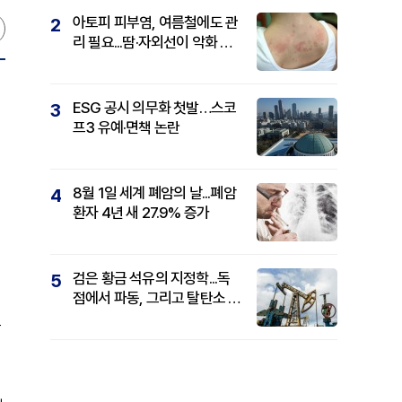
아토피 피부염, 여름철에도 관
2
리 필요...땀·자외선이 악화 요
인
ESG 공시 의무화 첫발…스코
3
프3 유예·면책 논란
8월 1일 세계 폐암의 날...폐암
4
환자 4년 새 27.9% 증가
검은 황금 석유의 지정학...독
5
점에서 파동, 그리고 탈탄소 패
권까지
는