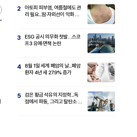
아토피 피부염, 여름철에도 관
2
리 필요...땀·자외선이 악화 요
인
ESG 공시 의무화 첫발…스코
3
프3 유예·면책 논란
8월 1일 세계 폐암의 날...폐암
4
환자 4년 새 27.9% 증가
검은 황금 석유의 지정학...독
5
의
점에서 파동, 그리고 탈탄소 패
권까지