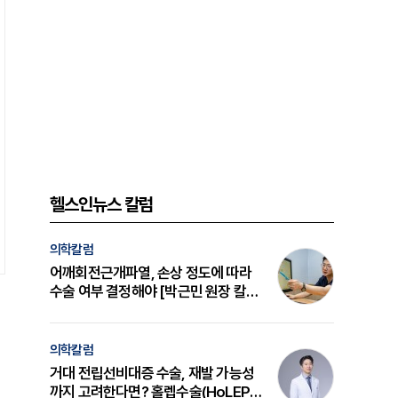
헬스인뉴스 칼럼
의학칼럼
어깨회전근개파열, 손상 정도에 따라
수술 여부 결정해야 [박근민 원장 칼
럼]
의학칼럼
거대 전립선비대증 수술, 재발 가능성
까지 고려한다면? 홀렙수술(HoLEP)