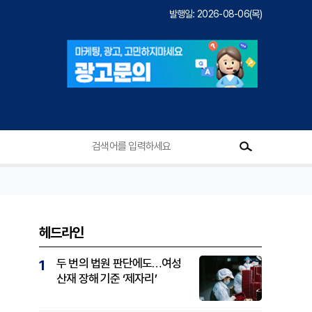
발행일: 2026-08-06(목)
헤드라인
두 번의 법원 판단에도…여성
1
산재 장해 기준 ‘제자리’