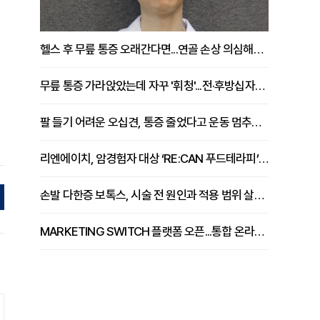
헬스 후 무릎 통증 오래간다면...연골 손상 의심해야 [김상범 원장 칼럼]
무릎 통증 가라앉았는데 자꾸 '휘청'...전·후방십자인대 파열 확인해야 [곽우경 원장 칼럼]
팔 들기 어려운 오십견, 통증 줄었다고 운동 멈추면 안 되는 이유 [이병욱 원장 칼럼]
리엔에이치, 암경험자 대상 ‘RE:CAN 푸드테라피’ 운영
손발 다한증 보톡스, 시술 전 원인과 적용 범위 살펴야 [강윤일 원장 칼럼]
MARKETING SWITCH 플랫폼 오픈...통합 온라인 마케팅 서비스 확대