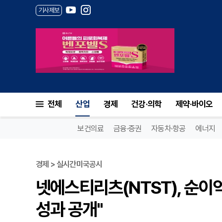
기사제보
전체
산업
경제
건강·의학
제약·바이오
보건의료
금융·증권
자동차·항공
에너지
경제 > 실시간미국공시
넷에스티리츠(NTST), 순이
성과 공개"