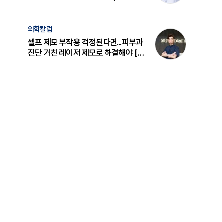
의 원리와 선택 기준 [길건 원장 칼럼]
의학칼럼
셀프 제모 부작용 걱정된다면...피부과
진단 거친 레이저 제모로 해결해야 [변
준석 원장 칼럼]