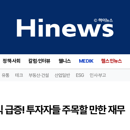
넷에스티리츠(NTST), 순이익 급증! 투자자들 주목할 만한 재무 성과 공개"
정책·사회
칼럼·인터뷰
웰니스
MEDIK
헬스인뉴스
유통
테크
부동산·건설
산업일반
ESG
인사·부고
익 급증! 투자자들 주목할 만한 재무