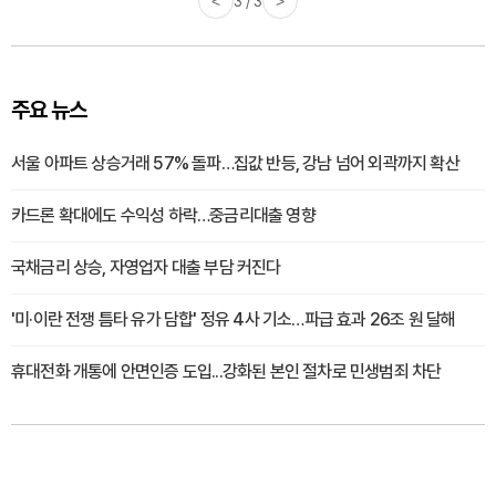
<
3 / 3
>
주요 뉴스
서울 아파트 상승거래 57% 돌파…집값 반등, 강남 넘어 외곽까지 확산
카드론 확대에도 수익성 하락…중금리대출 영향
국채금리 상승, 자영업자 대출 부담 커진다
'미·이란 전쟁 틈타 유가 담합' 정유 4사 기소…파급 효과 26조 원 달해
휴대전화 개통에 안면인증 도입...강화된 본인 절차로 민생범죄 차단