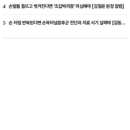
4
손발톱 들뜨고 벗겨진다면 '조갑박리증' 의심해야 [김철윤 원장 칼럼]
5
손 저림 반복된다면 손목터널증후군 진단과 치료 시기 살펴야 [김동현 원장 칼럼]