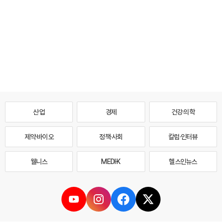
산업
경제
건강·의학
제약·바이오
정책·사회
칼럼·인터뷰
웰니스
MEDI·K
헬스인뉴스