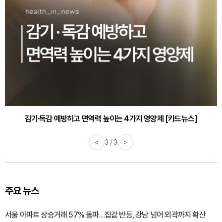
감기·독감 예방하고 면역력 높이는 4가지 영양제 [카드뉴스]
<
3 / 3
>
주요 뉴스
서울 아파트 상승거래 57% 돌파…집값 반등, 강남 넘어 외곽까지 확산