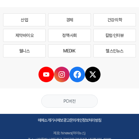
산업
경제
건강·의학
제약·바이오
정책·사회
칼럼·인터뷰
웰니스
MEDI·K
헬스인뉴스
PC버전
매체소개
기사제보
광고문의
개인정보처리방침
제호: hinews(하이뉴스)