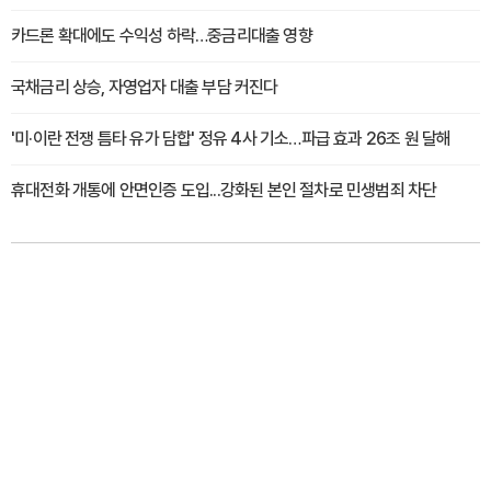
카드론 확대에도 수익성 하락…중금리대출 영향
국채금리 상승, 자영업자 대출 부담 커진다
'미·이란 전쟁 틈타 유가 담합' 정유 4사 기소…파급 효과 26조 원 달해
휴대전화 개통에 안면인증 도입...강화된 본인 절차로 민생범죄 차단