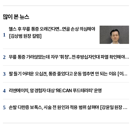
많이 본 뉴스
헬스 후 무릎 통증 오래간다면...연골 손상 의심해야
1
[김상범 원장 칼럼]
2
무릎 통증 가라앉았는데 자꾸 '휘청'...전·후방십자인대 파열 확인해야 [곽우경 원장 칼럼]
3
팔 들기 어려운 오십견, 통증 줄었다고 운동 멈추면 안 되는 이유 [이병욱 원장 칼럼]
4
리엔에이치, 암경험자 대상 ‘RE:CAN 푸드테라피’ 운영
5
손발 다한증 보톡스, 시술 전 원인과 적용 범위 살펴야 [강윤일 원장 칼럼]