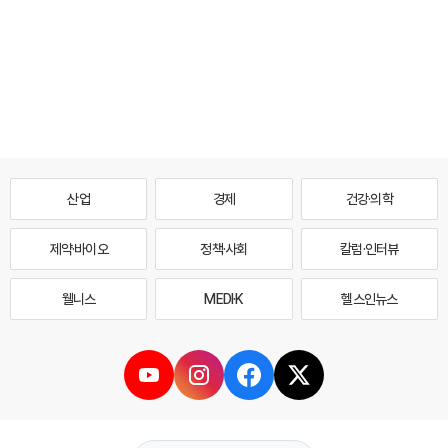
산업
경제
건강·의학
제약·바이오
정책·사회
칼럼·인터뷰
웰니스
MEDI·K
헬스인뉴스