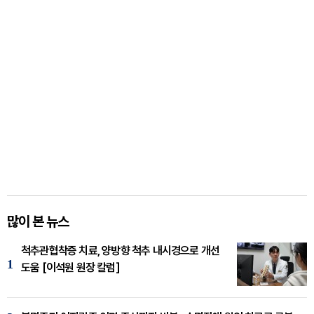
많이 본 뉴스
척추관협착증 치료, 양방향 척추 내시경으로 개선
1
도움 [이석원 원장 칼럼]