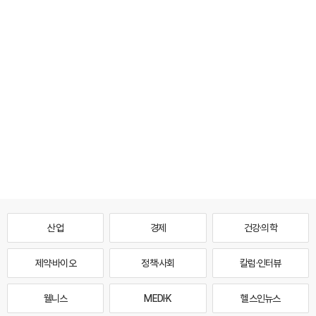
산업
경제
건강·의학
제약·바이오
정책·사회
칼럼·인터뷰
웰니스
MEDI·K
헬스인뉴스