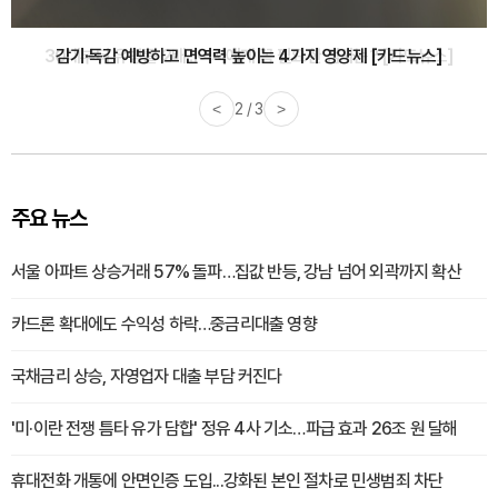
감기·독감 예방하고 면역력 높이는 4가지 영양제 [카드뉴스]
<
3 / 3
>
주요 뉴스
서울 아파트 상승거래 57% 돌파…집값 반등, 강남 넘어 외곽까지 확산
카드론 확대에도 수익성 하락…중금리대출 영향
국채금리 상승, 자영업자 대출 부담 커진다
'미·이란 전쟁 틈타 유가 담합' 정유 4사 기소…파급 효과 26조 원 달해
휴대전화 개통에 안면인증 도입...강화된 본인 절차로 민생범죄 차단