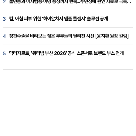
2
불면증과 어지럼증·이명 증상까지 반복...수면장애 원인 치료로 극복해야
3
킵, 아침 피부 위한 '하이알차저 앰플 클렌저' 솔루션 공개
4
정관수술을 바라보는 젊은 부부들의 달라진 시선 [윤지환 원장 칼럼]
5
닥터자르트, '워터밤 부산 2026' 공식 스폰서로 브랜드 부스 전개