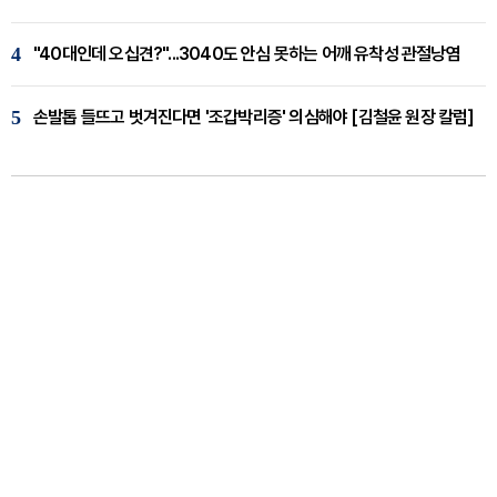
4
"40대인데 오십견?"...3040도 안심 못하는 어깨 유착성 관절낭염
5
손발톱 들뜨고 벗겨진다면 '조갑박리증' 의심해야 [김철윤 원장 칼럼]