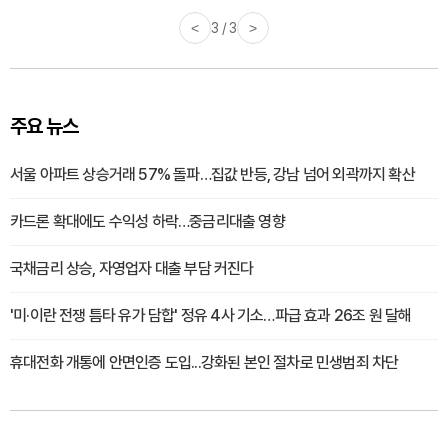
<
3 / 3
>
주요 뉴스
서울 아파트 상승거래 57% 돌파…집값 반등, 강남 넘어 외곽까지 확산
카드론 확대에도 수익성 하락…중금리대출 영향
국채금리 상승, 자영업자 대출 부담 커진다
'미·이란 전쟁 틈타 유가 담합' 정유 4사 기소…파급 효과 26조 원 달해
휴대전화 개통에 안면인증 도입...강화된 본인 절차로 민생범죄 차단