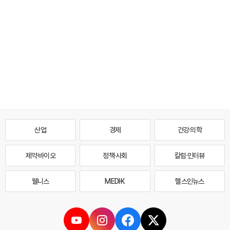
산업
경제
건강·의학
제약·바이오
정책·사회
칼럼·인터뷰
웰니스
MEDI·K
헬스인뉴스