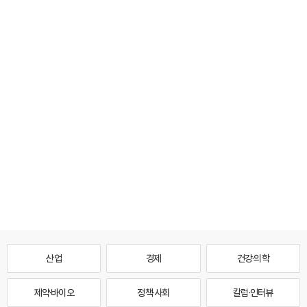
산업
경제
건강·의학
제약·바이오
정책·사회
칼럼·인터뷰