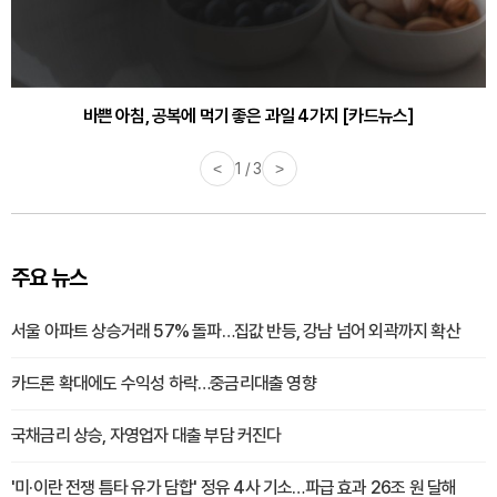
바쁜 아침, 공복에 먹기 좋은 과일 4가지 [카드뉴스]
<
1 / 3
>
주요 뉴스
서울 아파트 상승거래 57% 돌파…집값 반등, 강남 넘어 외곽까지 확산
카드론 확대에도 수익성 하락…중금리대출 영향
국채금리 상승, 자영업자 대출 부담 커진다
'미·이란 전쟁 틈타 유가 담합' 정유 4사 기소…파급 효과 26조 원 달해