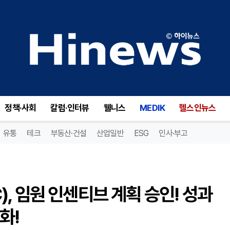
아메리칸 슈퍼컨덕터(AMSC), 임원 인센티브 계획 승인! 성과 기반 보상으로 재무 성과 극대화!
정책·사회
칼럼·인터뷰
웰니스
MEDIK
헬스인뉴스
유통
테크
부동산·건설
산업일반
ESG
인사·부고
, 임원 인센티브 계획 승인! 성과
화!