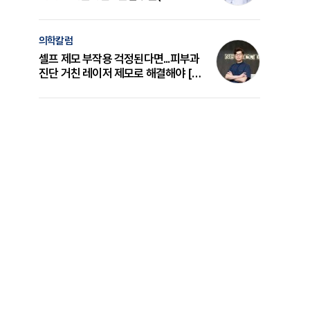
의 원리와 선택 기준 [길건 원장 칼럼]
의학칼럼
셀프 제모 부작용 걱정된다면...피부과
진단 거친 레이저 제모로 해결해야 [변
준석 원장 칼럼]