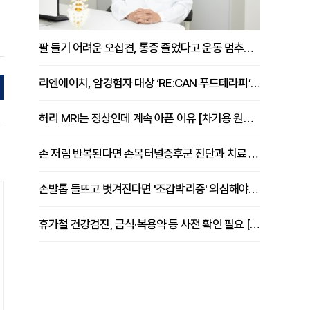
팔 들기 어려운 오십견, 통증 줄었다고 운동 멈추면 안 되는 이유 [이병욱 원장 칼럼]
리엔에이치, 암경험자 대상 ‘RE:CAN 푸드테라피’ 운영
허리 MRI는 정상인데 계속 아픈 이유 [차기용 원장 칼럼]
손 저림 반복된다면 손목터널증후군 진단과 치료 시기 살펴야 [김동현 원장 칼럼]
손발톱 들뜨고 벗겨진다면 '조갑박리증' 의심해야 [김철윤 원장 칼럼]
휴가철 건강검진, 금식·복용약 등 사전 확인 필요 [정도감 원장 칼럼]