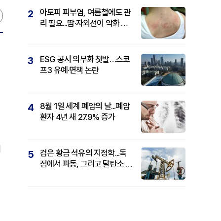
아토피 피부염, 여름철에도 관
2
리 필요...땀·자외선이 악화 요
인
ESG 공시 의무화 첫발…스코
3
프3 유예·면책 논란
8월 1일 세계 폐암의 날...폐암
4
환자 4년 새 27.9% 증가
에
검은 황금 석유의 지정학...독
5
점에서 파동, 그리고 탈탄소 패
권까지