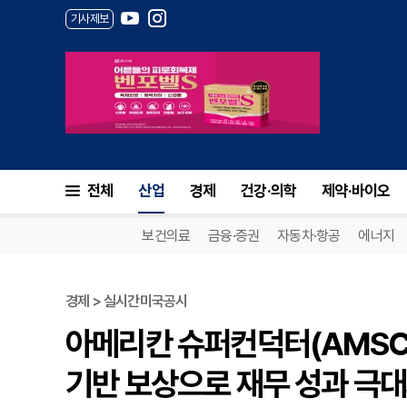
기사제보
전체
산업
경제
건강·의학
제약·바이오
보건의료
금융·증권
자동차·항공
에너지
경제 > 실시간미국공시
아메리칸 슈퍼컨덕터(AMSC)
기반 보상으로 재무 성과 극대