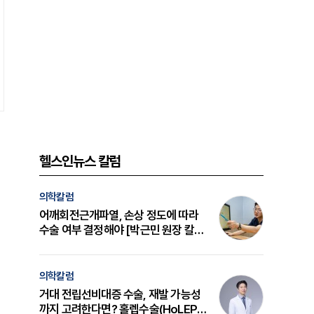
헬스인뉴스 칼럼
의학칼럼
어깨회전근개파열, 손상 정도에 따라
수술 여부 결정해야 [박근민 원장 칼
럼]
의학칼럼
거대 전립선비대증 수술, 재발 가능성
까지 고려한다면? 홀렙수술(HoLEP)