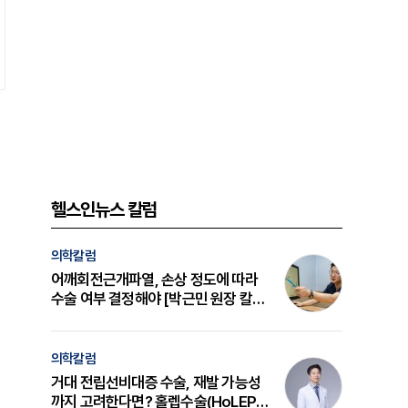
헬스인뉴스 칼럼
의학칼럼
어깨회전근개파열, 손상 정도에 따라
수술 여부 결정해야 [박근민 원장 칼
럼]
의학칼럼
거대 전립선비대증 수술, 재발 가능성
까지 고려한다면? 홀렙수술(HoLEP)