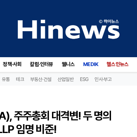
ADMA 바이오로직스(ADMA), 주주총회 대격변! 두 명의 Class I 이사 선출과 KPMG LLP 임명 비준!
정책·사회
칼럼·인터뷰
웰니스
MEDIK
헬스인뉴스
유통
테크
부동산·건설
산업일반
ESG
인사·부고
), 주주총회 대격변! 두 명의
LLP 임명 비준!