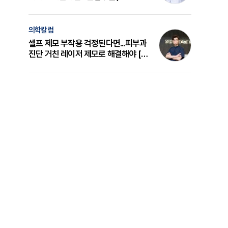
의 원리와 선택 기준 [길건 원장 칼럼]
의학칼럼
셀프 제모 부작용 걱정된다면...피부과
진단 거친 레이저 제모로 해결해야 [변
준석 원장 칼럼]