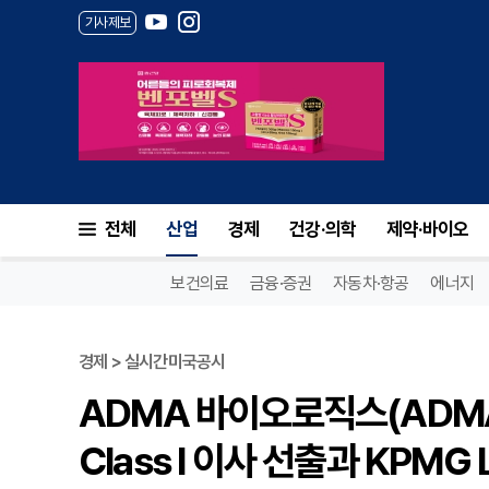
기사제보
전체
산업
경제
건강·의학
제약·바이오
보건의료
금융·증권
자동차·항공
에너지
경제 > 실시간미국공시
ADMA 바이오로직스(ADMA
Class I 이사 선출과 KPMG 