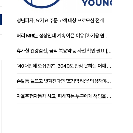
청년피자, 요기요 주문 고객 대상 프로모션 전개
허리 MRI는 정상인데 계속 아픈 이유 [차기용 원장 칼럼]
휴가철 건강검진, 금식·복용약 등 사전 확인 필요 [정도감 원장 칼럼]
"40대인데 오십견?"...3040도 안심 못하는 어깨 유착성 관절낭염
손발톱 들뜨고 벗겨진다면 '조갑박리증' 의심해야 [김철윤 원장 칼럼]
자율주행자동차 사고, 피해자는 누구에게 책임을 물을 수 있을까