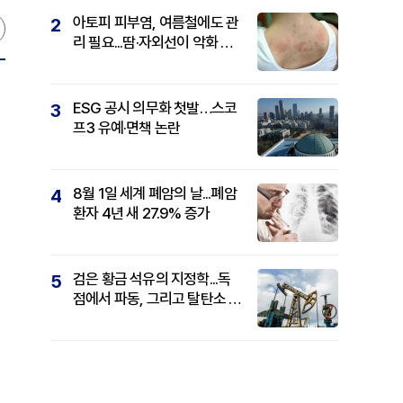
아토피 피부염, 여름철에도 관
2
리 필요...땀·자외선이 악화 요
인
ESG 공시 의무화 첫발…스코
3
프3 유예·면책 논란
8월 1일 세계 폐암의 날...폐암
4
환자 4년 새 27.9% 증가
검은 황금 석유의 지정학...독
5
점에서 파동, 그리고 탈탄소 패
권까지