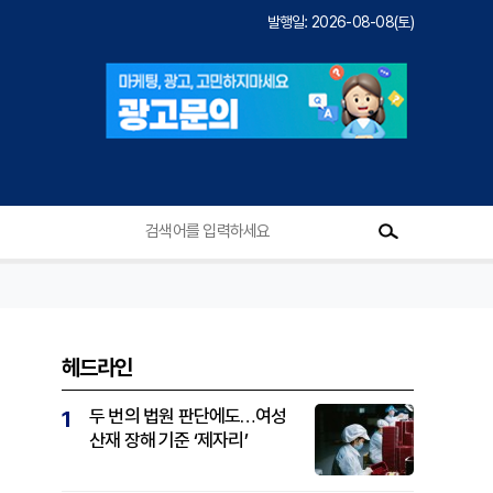
발행일: 2026-08-08(토)
헤드라인
두 번의 법원 판단에도…여성
1
산재 장해 기준 ‘제자리’