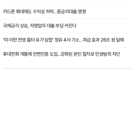
카드론 확대에도 수익성 하락…중금리대출 영향
국채금리 상승, 자영업자 대출 부담 커진다
'미·이란 전쟁 틈타 유가 담합' 정유 4사 기소…파급 효과 26조 원 달해
휴대전화 개통에 안면인증 도입...강화된 본인 절차로 민생범죄 차단