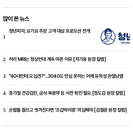
많이 본 뉴스
청년피자, 요기요 주문 고객 대상 프로모션 전개
1
2
허리 MRI는 정상인데 계속 아픈 이유 [차기용 원장 칼럼]
3
"40대인데 오십견?"...3040도 안심 못하는 어깨 유착성 관절낭염
4
휴가철 건강검진, 금식·복용약 등 사전 확인 필요 [정도감 원장 칼럼]
5
손발톱 들뜨고 벗겨진다면 '조갑박리증' 의심해야 [김철윤 원장 칼럼]