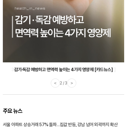
감기·독감 예방하고 면역력 높이는 4가지 영양제 [카드뉴스]
<
3 / 3
>
주요 뉴스
서울 아파트 상승거래 57% 돌파…집값 반등, 강남 넘어 외곽까지 확산