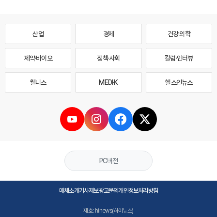
산업
경제
건강·의학
제약·바이오
정책·사회
칼럼·인터뷰
웰니스
MEDI·K
헬스인뉴스
PC버전
매체소개
기사제보
광고문의
개인정보처리방침
제호: hinews(하이뉴스)