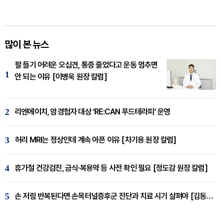
많이 본 뉴스
팔 들기 어려운 오십견, 통증 줄었다고 운동 멈추면
1
안 되는 이유 [이병욱 원장 칼럼]
2
리엔에이치, 암경험자 대상 ‘RE:CAN 푸드테라피’ 운영
3
허리 MRI는 정상인데 계속 아픈 이유 [차기용 원장 칼럼]
4
휴가철 건강검진, 금식·복용약 등 사전 확인 필요 [정도감 원장 칼럼]
5
손 저림 반복된다면 손목터널증후군 진단과 치료 시기 살펴야 [김동현 원장 칼럼]