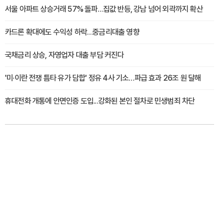
서울 아파트 상승거래 57% 돌파…집값 반등, 강남 넘어 외곽까지 확산
카드론 확대에도 수익성 하락…중금리대출 영향
국채금리 상승, 자영업자 대출 부담 커진다
'미·이란 전쟁 틈타 유가 담합' 정유 4사 기소…파급 효과 26조 원 달해
휴대전화 개통에 안면인증 도입...강화된 본인 절차로 민생범죄 차단