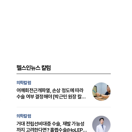
헬스인뉴스 칼럼
의학칼럼
어깨회전근개파열, 손상 정도에 따라
수술 여부 결정해야 [박근민 원장 칼
b
럼]
의학칼럼
거대 전립선비대증 수술, 재발 가능성
까지 고려한다면? 홀렙수술(HoLEP)