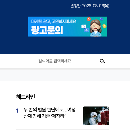
발행일: 2026-08-06(목)
헤드라인
두 번의 법원 판단에도…여성
1
산재 장해 기준 ‘제자리’