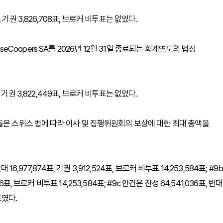
표, 기권 3,826,708표, 브로커 비투표는 없었다.
seCoopers SA를 2026년 12월 31일 종료되는 회계연도의 법정
표, 기권 3,822,449표, 브로커 비투표는 없었다.
들은 스위스 법에 따라 이사 및 집행위원회의 보상에 대한 최대 총액을
16,977,874표, 기권 3,912,524표, 브로커 비투표 14,253,584표; #9
56표, 브로커 비투표 14,253,584표; #9c 안건은 찬성 64,541,036표, 반대
표였다.