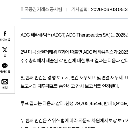
미국증권거래소 공시팀
기사입력 :
2026-06-03 05:3
ADC 테라퓨틱스(ADCT, ADC Therapeutics SA )는 2
페이스북
2일 미국 증권거래위원회에 따르면 ADC 테라퓨틱스가 2026
X
주주총회에서 제출된 각 안건에 대한 투표 결과는 다음과 같다
카카오톡
첫 번째 안건은 경영 보고서, 연간 재무제표 및 연결 재무제표의
보고서와 재무제표를 승인하고 감사 보고서를 인정했다.
메일
투표 결과는 다음과 같다. 찬성 79,705,454표, 반대 5,910표
두 번째 안건은 스위스 법에 따라 자문적 차원에서 보상 보고서