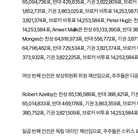
65,094,726표, 반대 429,835표, 기권 3,822,809표, 브로커 비
1,852,731표, 기권 3,863,025표, 브로커 비투표 14,253,587표
3,821,374표, 브로커 비투표 14,253,584표; Peter Hug는 
14,253,584표; Ameet Mallik은 찬성 65,133,390표, 반대 
Monges는 찬성 64,918,973표, 반대 556,772표, 기권 3,871
64,796,462표, 반대 729,534표, 기권 3,821,374표, 브로커 비
373,932표, 기권 3,822,225표, 브로커 비투표 14,253,584
여섯 번째 안건은 보상위원회 위원 재선임으로, 주주들은 다음
Robert Azelby는 찬성 65,136,589표, 반대 388,421표, 기
65,014,833표, 반대 469,178표, 기권 3,863,359표, 브로커 비
380,752표, 기권 3,821,509표, 브로커 비투표 14,253,584
일곱 번째 안건은 독립 대리인 재선임으로, 주주들은 스위스 로잔에