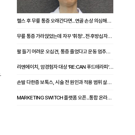
헬스 후 무릎 통증 오래간다면...연골 손상 의심해야 [김상범 원장 칼럼]
무릎 통증 가라앉았는데 자꾸 '휘청'...전·후방십자인대 파열 확인해야 [곽우경 원장 칼럼]
팔 들기 어려운 오십견, 통증 줄었다고 운동 멈추면 안 되는 이유 [이병욱 원장 칼럼]
리엔에이치, 암경험자 대상 ‘RE:CAN 푸드테라피’ 운영
.
손발 다한증 보톡스, 시술 전 원인과 적용 범위 살펴야 [강윤일 원장 칼럼]
MARKETING SWITCH 플랫폼 오픈...통합 온라인 마케팅 서비스 확대