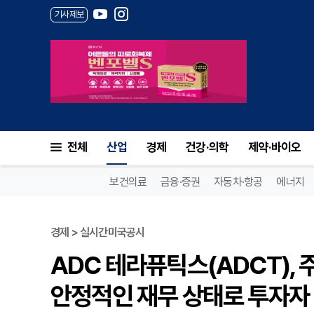
기사제보
전체
산업
경제
건강·의학
제약·바이오
보건의료
금융·증권
자동차·항공
에너지
경제 > 실시간미국공시
ADC 테라퓨틱스(ADCT),
안정적인 재무 상태로 투자자 