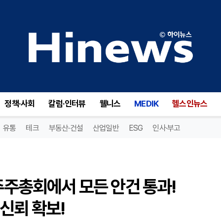
ADC 테라퓨틱스(ADCT), 주주총회에서 모든 안건 통과! 안정적인 재무 상태로 투자자 신뢰 확보!
정책·사회
칼럼·인터뷰
웰니스
MEDIK
헬스인뉴스
유통
테크
부동산·건설
산업일반
ESG
인사·부고
 주주총회에서 모든 안건 통과!
신뢰 확보!