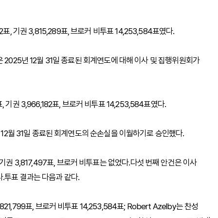
2표, 기권 3,815,289표, 브로커 비투표 14,253,584표였다.
 2025년 12월 31일 종료된 회계연도에 대해 이사 및 집행위원회가
, 기권 3,966,182표, 브로커 비투표 14,253,584표였다.
년 12월 31일 종료된 회계연도의 순손실을 이월하기로 승인했다.
표, 기권 3,817,497표, 브로커 비투표는 없었다.다섯 번째 안건은 이사
.투표 결과는 다음과 같다.
3,821,799표, 브로커 비투표 14,253,584표; Robert Azelby는 찬성