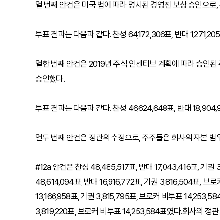
열 번째 안건은 미국 법에 따라 명시된 경영진 보상 승인으로
투표 결과는 다음과 같다. 찬성 64,172,306표, 반대 1,271,20
열한 번째 안건은 2019년 주식 인센티브 계획에 따라 승인된
승인했다.
투표 결과는 다음과 같다. 찬성 46,624,648표, 반대 18,904,9
열두 번째 안건은 정관의 수정으로, 주주들은 회사의 자본 범
#12a 안건은 찬성 48,485,517표, 반대 17,043,416표, 기권
48,614,094표, 반대 16,916,772표, 기권 3,816,504표, 브
13,166,958표, 기권 3,815,795표, 브로커 비투표 14,253,58
3,819,220표, 브로커 비투표 14,253,584표였다.회사