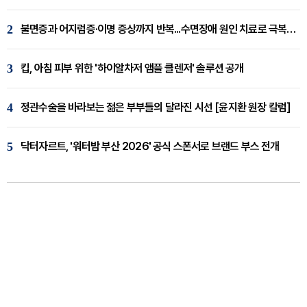
2
불면증과 어지럼증·이명 증상까지 반복...수면장애 원인 치료로 극복해야
3
킵, 아침 피부 위한 '하이알차저 앰플 클렌저' 솔루션 공개
4
정관수술을 바라보는 젊은 부부들의 달라진 시선 [윤지환 원장 칼럼]
5
닥터자르트, '워터밤 부산 2026' 공식 스폰서로 브랜드 부스 전개