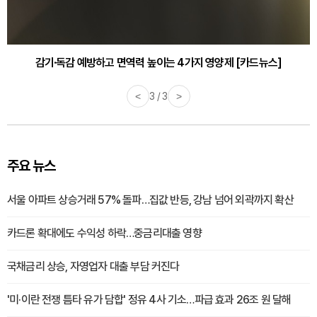
감기·독감 예방하고 면역력 높이는 4가지 영양제 [카드뉴스]
<
3 / 3
>
주요 뉴스
서울 아파트 상승거래 57% 돌파…집값 반등, 강남 넘어 외곽까지 확산
카드론 확대에도 수익성 하락…중금리대출 영향
국채금리 상승, 자영업자 대출 부담 커진다
'미·이란 전쟁 틈타 유가 담합' 정유 4사 기소…파급 효과 26조 원 달해