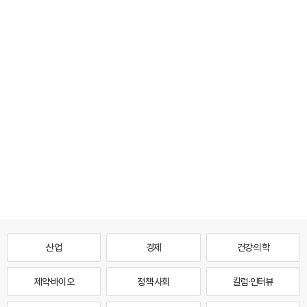
산업
경제
건강·의학
제약·바이오
정책·사회
칼럼·인터뷰