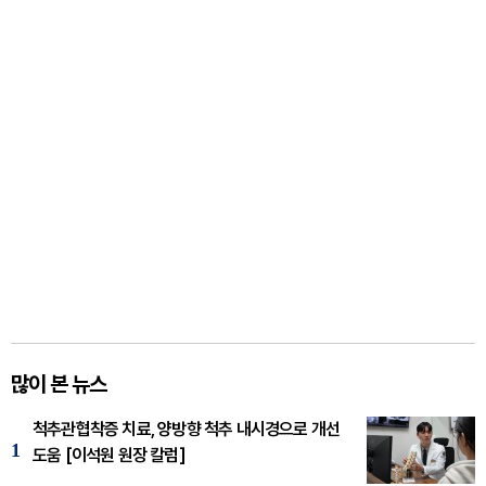
많이 본 뉴스
척추관협착증 치료, 양방향 척추 내시경으로 개선
1
도움 [이석원 원장 칼럼]