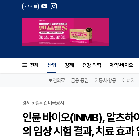
기사제보
전체
산업
경제
건강·의학
제약·바이오
보건의료
금융·증권
자동차·항공
에너지
경제 > 실시간미국공시
인뮨 바이오(INMB), 알츠하
의 임상 시험 결과, 치료 효과 