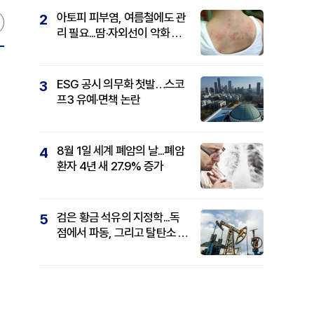
아토피 피부염, 여름철에도 관
2
리 필요...땀·자외선이 악화 요
인
ESG 공시 의무화 첫발…스코
3
프3 유예·면책 논란
8월 1일 세계 폐암의 날...폐암
4
환자 4년 새 27.9% 증가
검은 황금 석유의 지정학...독
5
점에서 파동, 그리고 탈탄소 패
권까지