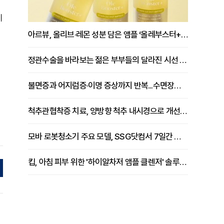
이
아르뷰, 올리브·레몬 성분 담은 앰플 ‘올레부스터+’ 출시
정관수술을 바라보는 젊은 부부들의 달라진 시선 [윤지환 원장 칼럼]
불면증과 어지럼증·이명 증상까지 반복...수면장애 원인 치료로 극복해야
척추관협착증 치료, 양방향 척추 내시경으로 개선 도움 [이석원 원장 칼럼]
모바 로봇청소기 주요 모델, SSG닷컴서 7일간 브랜드마크 기획전
킵, 아침 피부 위한 '하이알차저 앰플 클렌저' 솔루션 공개