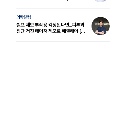
의 원리와 선택 기준 [길건 원장 칼럼]
의학칼럼
셀프 제모 부작용 걱정된다면...피부과
진단 거친 레이저 제모로 해결해야 [변
준석 원장 칼럼]