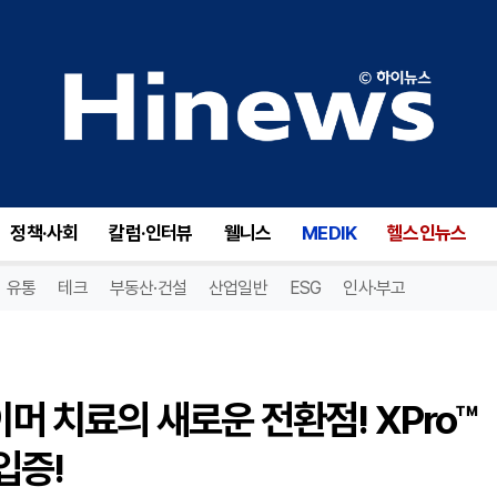
인뮨 바이오(INMB), 알츠하이머 치료의 새로운 전환점! XPro™의 임상 시험 결과, 치료 효과 입증!
정책·사회
칼럼·인터뷰
웰니스
MEDIK
헬스인뉴스
유통
테크
부동산·건설
산업일반
ESG
인사·부고
이머 치료의 새로운 전환점! XPro™
입증!