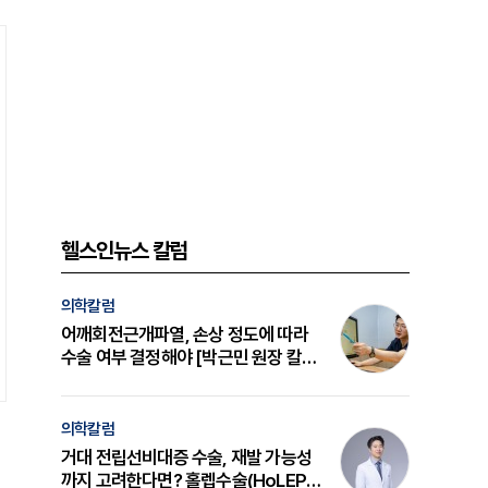
헬스인뉴스 칼럼
의학칼럼
어깨회전근개파열, 손상 정도에 따라
수술 여부 결정해야 [박근민 원장 칼
럼]
의학칼럼
거대 전립선비대증 수술, 재발 가능성
까지 고려한다면? 홀렙수술(HoLEP)