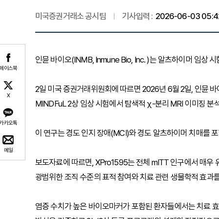
미국증권거래소 공시팀
기사입력 :
2026-06-03 05:4
인뮨 바이오(INMB, Inmune Bio, Inc. )는 알츠하이머
페이스북
2일 미국 증권거래위원회에 따르면 2026년 6월 2일, 인뮨 바이
X
MINDFuL 2상 임상 시험에서 탐색적 χ-분리 MRI 이미징 
카카오톡
이 연구는 경도 인지 장애(MCI)와 경도 알츠하이머 치매를
메일
보도자료에 따르면, XPro1595는 전체 mITT 인구에서 매우 유의
광범위한 조직 수준의 표적 참여와 치료 관련 생물학적 효과를
염증 수치가 높은 바이오마커가 포함된 환자들에서는 치료 효과가 더