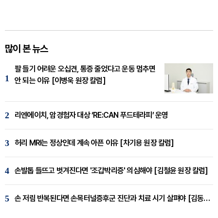
많이 본 뉴스
팔 들기 어려운 오십견, 통증 줄었다고 운동 멈추면
1
안 되는 이유 [이병욱 원장 칼럼]
2
리엔에이치, 암경험자 대상 ‘RE:CAN 푸드테라피’ 운영
3
허리 MRI는 정상인데 계속 아픈 이유 [차기용 원장 칼럼]
4
손발톱 들뜨고 벗겨진다면 '조갑박리증' 의심해야 [김철윤 원장 칼럼]
5
손 저림 반복된다면 손목터널증후군 진단과 치료 시기 살펴야 [김동현 원장 칼럼]