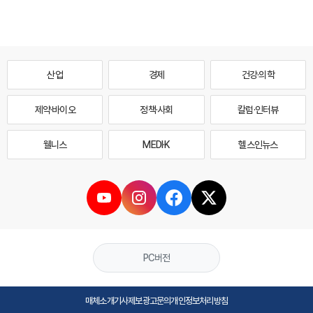
산업
경제
건강·의학
제약·바이오
정책·사회
칼럼·인터뷰
웰니스
MEDI·K
헬스인뉴스
PC버전
매체소개
기사제보
광고문의
개인정보처리방침