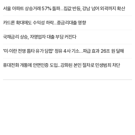
서울 아파트 상승거래 57% 돌파…집값 반등, 강남 넘어 외곽까지 확산
카드론 확대에도 수익성 하락…중금리대출 영향
국채금리 상승, 자영업자 대출 부담 커진다
'미·이란 전쟁 틈타 유가 담합' 정유 4사 기소…파급 효과 26조 원 달해
휴대전화 개통에 안면인증 도입...강화된 본인 절차로 민생범죄 차단