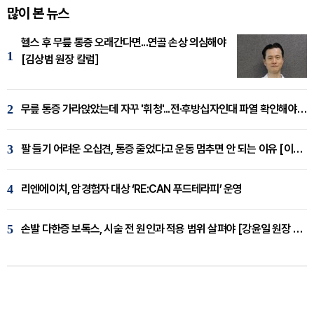
많이 본 뉴스
헬스 후 무릎 통증 오래간다면...연골 손상 의심해야
1
[김상범 원장 칼럼]
2
무릎 통증 가라앉았는데 자꾸 '휘청'...전·후방십자인대 파열 확인해야 [곽우경 원장 칼럼]
3
팔 들기 어려운 오십견, 통증 줄었다고 운동 멈추면 안 되는 이유 [이병욱 원장 칼럼]
4
리엔에이치, 암경험자 대상 ‘RE:CAN 푸드테라피’ 운영
5
손발 다한증 보톡스, 시술 전 원인과 적용 범위 살펴야 [강윤일 원장 칼럼]