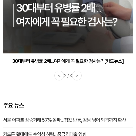
30대부터 유병률 2배...여자에게 꼭 필요한 검사는? [카드뉴스]
감기·독감 예방하고 면역력 높이는 4가지 영양제 [카드뉴스]
<
2 / 3
>
주요 뉴스
서울 아파트 상승거래 57% 돌파…집값 반등, 강남 넘어 외곽까지 확산
카드론 확대에도 수익성 하락…중금리대출 영향