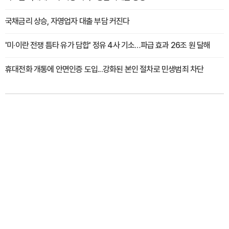
국채금리 상승, 자영업자 대출 부담 커진다
'미·이란 전쟁 틈타 유가 담합' 정유 4사 기소…파급 효과 26조 원 달해
휴대전화 개통에 안면인증 도입...강화된 본인 절차로 민생범죄 차단