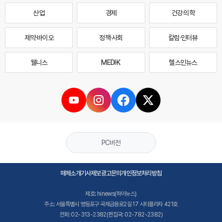
산업
경제
건강·의학
제약·바이오
정책·사회
칼럼·인터뷰
웰니스
MEDI·K
헬스인뉴스
PC버전
매체소개
기사제보
광고문의
개인정보처리방침
제호: hinews(하이뉴스)
주소: 서울특별시 영등포구 국제금융로2길 17 시티플라자 421호
전화: 02-313-2382(편집국: 02-782-2382)