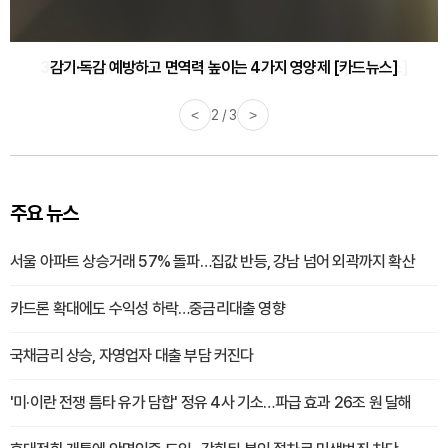
감기·독감 예방하고 면역력 높이는 4가지 영양제 [카드뉴스]
<
3 / 3
>
주요 뉴스
서울 아파트 상승거래 57% 돌파…집값 반등, 강남 넘어 외곽까지 확산
카드론 확대에도 수익성 하락…중금리대출 영향
국채금리 상승, 자영업자 대출 부담 커진다
'미·이란 전쟁 틈타 유가 담합' 정유 4사 기소…파급 효과 26조 원 달해