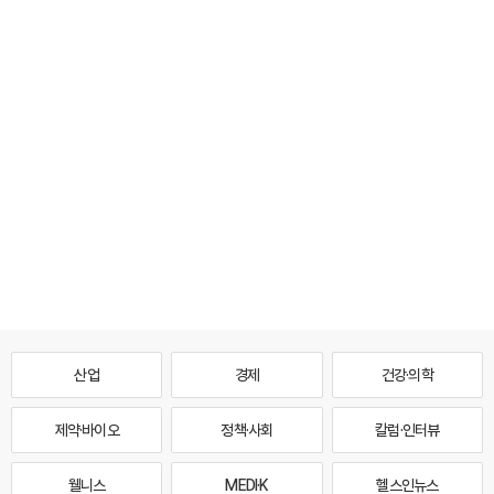
산업
경제
건강·의학
제약·바이오
정책·사회
칼럼·인터뷰
웰니스
MEDI·K
헬스인뉴스