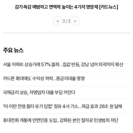
감기·독감 예방하고 면역력 높이는 4가지 영양제 [카드뉴스]
<
3 / 3
>
주요 뉴스
서울 아파트 상승거래 57% 돌파…집값 반등, 강남 넘어 외곽까지 확산
카드론 확대에도 수익성 하락…중금리대출 영향
국채금리 상승, 자영업자 대출 부담 커진다
'미·이란 전쟁 틈타 유가 담합' 정유 4사 기소…파급 효과 26조 원 달해
휴대전화 개통에 안면인증 도입...강화된 본인 절차로 민생범죄 차단