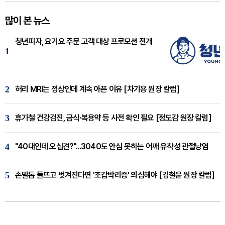
많이 본 뉴스
청년피자, 요기요 주문 고객 대상 프로모션 전개
1
2
허리 MRI는 정상인데 계속 아픈 이유 [차기용 원장 칼럼]
3
휴가철 건강검진, 금식·복용약 등 사전 확인 필요 [정도감 원장 칼럼]
4
"40대인데 오십견?"...3040도 안심 못하는 어깨 유착성 관절낭염
5
손발톱 들뜨고 벗겨진다면 '조갑박리증' 의심해야 [김철윤 원장 칼럼]