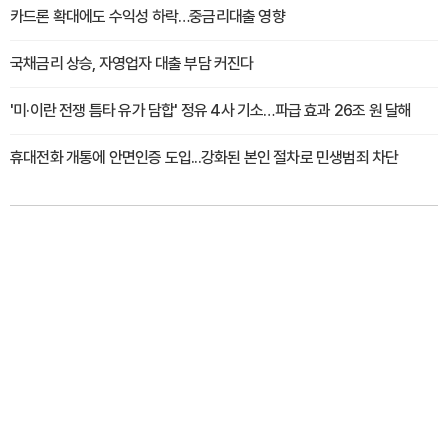
카드론 확대에도 수익성 하락…중금리대출 영향
국채금리 상승, 자영업자 대출 부담 커진다
'미·이란 전쟁 틈타 유가 담합' 정유 4사 기소…파급 효과 26조 원 달해
휴대전화 개통에 안면인증 도입...강화된 본인 절차로 민생범죄 차단