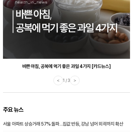
바쁜 아침, 공복에 먹기 좋은 과일 4가지 [카드뉴스]
<
1 / 3
>
주요 뉴스
서울 아파트 상승거래 57% 돌파…집값 반등, 강남 넘어 외곽까지 확산