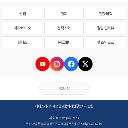
산업
경제
건강·의학
제약·바이오
정책·사회
칼럼·인터뷰
웰니스
MEDI·K
헬스인뉴스
PC버전
매체소개
기사제보
광고문의
개인정보처리방침
제호: hinews(하이뉴스)
주소: 서울특별시 영등포구 국제금융로2길 17 시티플라자 421호