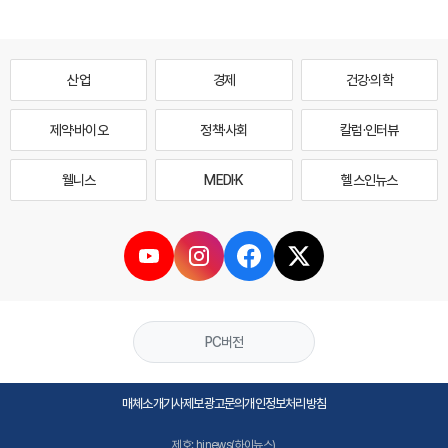
산업
경제
건강·의학
제약·바이오
정책·사회
칼럼·인터뷰
웰니스
MEDI·K
헬스인뉴스
PC버전
매체소개
기사제보
광고문의
개인정보처리방침
제호: hinews(하이뉴스)