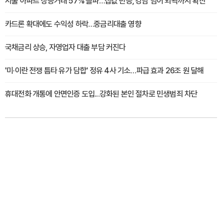
서울 아파트 상승거래 57% 돌파…집값 반등, 강남 넘어 외곽까지 확산
카드론 확대에도 수익성 하락…중금리대출 영향
국채금리 상승, 자영업자 대출 부담 커진다
'미·이란 전쟁 틈타 유가 담합' 정유 4사 기소…파급 효과 26조 원 달해
휴대전화 개통에 안면인증 도입...강화된 본인 절차로 민생범죄 차단